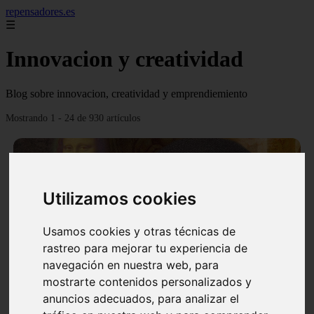
repensadores.es
☰
Innovacion y creatividad
Blog sobre innovacion, creatividad y emprendiemiento
Mostrando 1 - 24 de 930 artículos
Utilizamos cookies
❮
❯
Usamos cookies y otras técnicas de
rastreo para mejorar tu experiencia de
navegación en nuestra web, para
mostrarte contenidos personalizados y
La tecnica de creatividad Da Vinci
anuncios adecuados, para analizar el