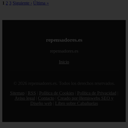
1
2
3
Siguiente ›
Última »
repensadores.es
repensadores.es
Inicio
© 2026 repensadores.es. Todos los derechos reservados.
Sitemap
|
RSS
|
Política de Cookies
|
Política de Privacidad
|
Aviso legal
|
Contacto
|
Creado por 0lemiswebs SEO y
Diseño web
|
Libro sobre Cabañuelas