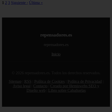
1
2
3
Siguiente ›
Última »
repensadores.es
repensadores.es
Inicio
© 2026 repensadores.es. Todos los derechos reservados.
Sitemap
|
RSS
|
Política de Cookies
|
Política de Privacidad
|
Aviso legal
|
Contacto
|
Creado por 0lemiswebs SEO y
Diseño web
|
Libro sobre Cabañuelas