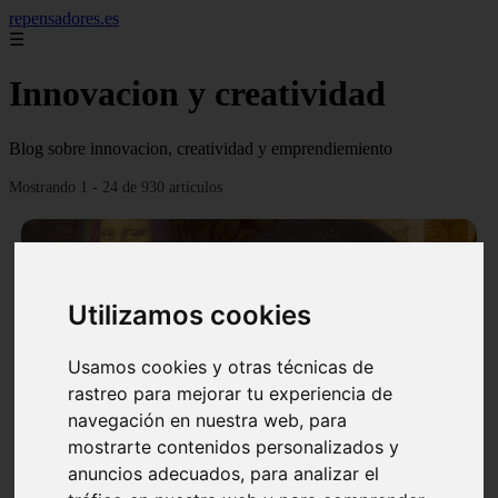
repensadores.es
☰
Innovacion y creatividad
Blog sobre innovacion, creatividad y emprendiemiento
Mostrando 1 - 24 de 930 artículos
Utilizamos cookies
❮
❯
Usamos cookies y otras técnicas de
rastreo para mejorar tu experiencia de
navegación en nuestra web, para
mostrarte contenidos personalizados y
La tecnica de creatividad Da Vinci
anuncios adecuados, para analizar el