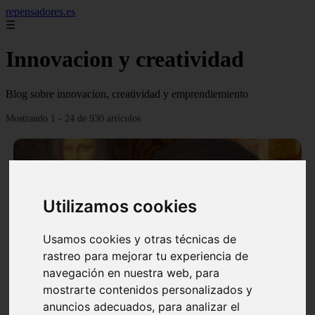
repensadores.es
☰
Innovacion y creatividad
Blog sobre innovacion, creatividad y emprendiemiento
Mostrando 1 - 24 de 930 artículos
Utilizamos cookies
❮
❯
Usamos cookies y otras técnicas de
rastreo para mejorar tu experiencia de
navegación en nuestra web, para
mostrarte contenidos personalizados y
La tecnica de creatividad Da Vinci
anuncios adecuados, para analizar el