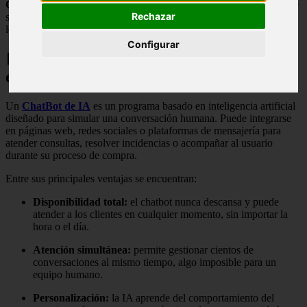
Canarias
se han posicionado como referentes en la implantación de
Rechazar
soluciones de inteligencia artificial adaptadas a las necesidades
locales.
Configurar
🤖 ChatBot de IA: atención inmediata y
eficiente
Un
ChatBot de IA
es un programa basado en inteligencia artificial
diseñado para simular una conversación humana. Puede integrarse
en páginas web, redes sociales o plataformas de mensajería para
atender consultas, resolver incidencias o acompañar al usuario
durante su proceso de compra.
Entre sus principales ventajas se encuentran:
Disponibilidad total:
el chatbot nunca descansa y puede
atender a los clientes en cualquier momento, sin importar la
hora o el día.
Atención simultánea:
permite gestionar cientos de
conversaciones al mismo tiempo, algo imposible para un
equipo humano.
Personalización:
la IA aprende del comportamiento del