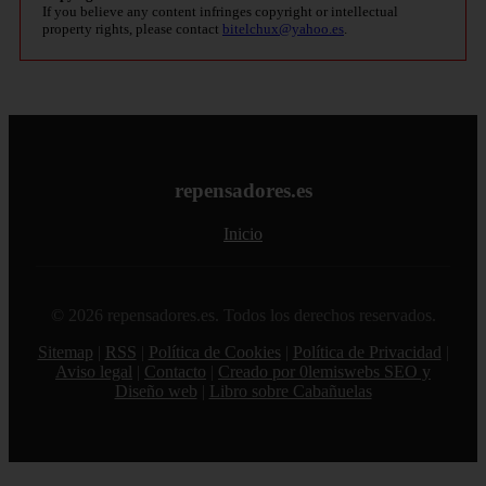
If you believe any content infringes copyright or intellectual
property rights, please contact
bitelchux@yahoo.es
.
repensadores.es
Inicio
© 2026 repensadores.es. Todos los derechos reservados.
Sitemap
|
RSS
|
Política de Cookies
|
Política de Privacidad
|
Aviso legal
|
Contacto
|
Creado por 0lemiswebs SEO y
Diseño web
|
Libro sobre Cabañuelas