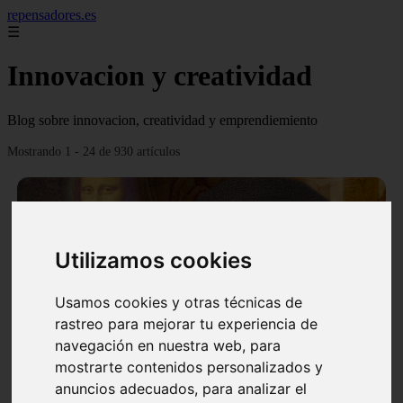
repensadores.es
☰
Innovacion y creatividad
Blog sobre innovacion, creatividad y emprendiemiento
Mostrando 1 - 24 de 930 artículos
Utilizamos cookies
❮
❯
Usamos cookies y otras técnicas de
rastreo para mejorar tu experiencia de
navegación en nuestra web, para
mostrarte contenidos personalizados y
La tecnica de creatividad Da Vinci
anuncios adecuados, para analizar el