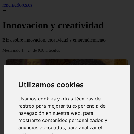
repensadores.es
☰
Innovacion y creatividad
Blog sobre innovacion, creatividad y emprendiemiento
Mostrando 1 - 24 de 930 artículos
Utilizamos cookies
❮
❯
Usamos cookies y otras técnicas de
rastreo para mejorar tu experiencia de
navegación en nuestra web, para
mostrarte contenidos personalizados y
La tecnica de creatividad Da Vinci
anuncios adecuados, para analizar el