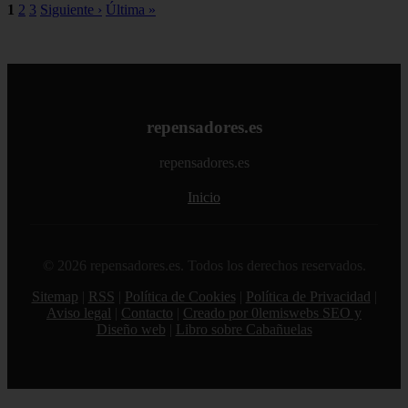
1
2
3
Siguiente ›
Última »
repensadores.es
repensadores.es
Inicio
© 2026 repensadores.es. Todos los derechos reservados.
Sitemap
|
RSS
|
Política de Cookies
|
Política de Privacidad
|
Aviso legal
|
Contacto
|
Creado por 0lemiswebs SEO y
Diseño web
|
Libro sobre Cabañuelas