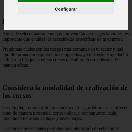
Configurar
Evalúa las necesidades de tu empresa
Antes de seleccionar un curso de prevención de riesgos laborales, es
importante que evalúes las necesidades específicas de tu empresa.
Pregúntate cuáles son los riesgos más comunes en tu sector y qué
tipo de formación requieren tus empleados, ya que esto te ayudará a
enfocar tu búsqueda en los cursos que aborden esos riesgos de
manera eficaz.
Considera la modalidad de realización de
los cursos
Hoy en día, los cursos de prevención de riesgos laborales se ofrecen
tanto de manera presencial como online, y por supuesto, cada
modalidad tiene sus ventajas y desventajas.
Los cursos presenciales permiten una interacción directa con el