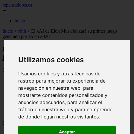
repensadores.es
☰
Inicio
Inicio
>
rrhh
>
El xAI de Elon Musk lanzará su primer juego
generado por IA en 2026
El xAI de Elon Musk lanzará su primer
juego generado por IA en 2026
Utilizamos cookies
📅 07/10/2025
Usamos cookies y otras técnicas de
rastreo para mejorar tu experiencia de
navegación en nuestra web, para
mostrarte contenidos personalizados y
anuncios adecuados, para analizar el
tráfico en nuestra web y para comprender
de donde llegan nuestros visitantes.
Elon Musk ha estado hablando activamente sobre el desarrollo de
juegos con IA, y hoy lo llevó a X para anunciar que el estudio de
Aceptar
juegos interno de xAI saldrá con su primer título "genial" antes de