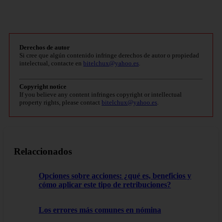
Derechos de autor
Si cree que algún contenido infringe derechos de autor o propiedad
intelectual, contacte en
bitelchux@yahoo.es
.
Copyright notice
If you believe any content infringes copyright or intellectual
property rights, please contact
bitelchux@yahoo.es
.
Relaccionados
Opciones sobre acciones: ¿qué es, beneficios y
cómo aplicar este tipo de retribuciones?
Los errores más comunes en nómina