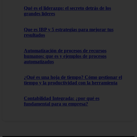
Qué es el liderazgo: el secreto detrás de los
grandes líderes
Que es IBP y 5 estrategias para mejorar tus
resultados
Automatización de procesos de recursos
humanos: que es y ejemplos de procesos
automatizados
¿Qué es una hoja de tiempo? Cómo gestionar el
tiempo y la productividad con la herramienta
Contabilidad Integrada: ¿por qué es
fundamental para su empresa?