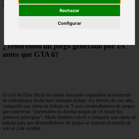
finales de 2026.
Rechazar
Configurar
¿Tendremos un juego generado por IA
antes que GTA 6?
El xAI de Elon Musk ha estado buscando expandirse al desarrollo
de videojuegos desde hace bastante tiempo. En febrero de este año,
compartió una oferta de trabajo en X para desarrolladores de juegos
que estuvieran "interesados en diseñar juegos de IA desde los
primeros principios". Musk también volvió a compartir una oferta de
trabajo para que desarrolladores de juegos se unieran al estudio de
xAI el 2 de octubre.