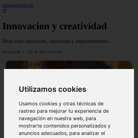
repensadores.es
☰
Innovacion y creatividad
Blog sobre innovacion, creatividad y emprendiemiento
Mostrando 1 - 24 de 930 artículos
Utilizamos cookies
❮
❯
Usamos cookies y otras técnicas de
rastreo para mejorar tu experiencia de
navegación en nuestra web, para
mostrarte contenidos personalizados y
La tecnica de creatividad Da Vinci
anuncios adecuados, para analizar el