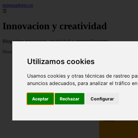
repensadores.es
☰
Innovacion y creatividad
Blog sobre innovacion, creatividad y emprendiemiento
Mostrando 1 - 24 de 930 artículos
Utilizamos cookies
Usamos cookies y otras técnicas de rastreo pa
anuncios adecuados, para analizar el tráfico e
Aceptar
Rechazar
Configurar
❮