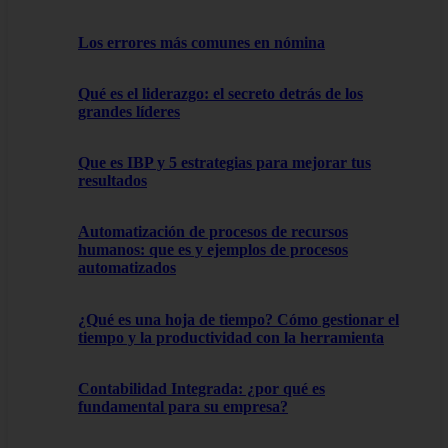
Los errores más comunes en nómina
Qué es el liderazgo: el secreto detrás de los
grandes líderes
Que es IBP y 5 estrategias para mejorar tus
resultados
Automatización de procesos de recursos
humanos: que es y ejemplos de procesos
automatizados
¿Qué es una hoja de tiempo? Cómo gestionar el
tiempo y la productividad con la herramienta
Contabilidad Integrada: ¿por qué es
fundamental para su empresa?