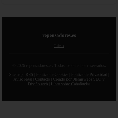
repensadores.es
Inicio
© 2026 repensadores.es. Todos los derechos reservados.
Sitemap
|
RSS
|
Política de Cookies
|
Política de Privacidad
|
Aviso legal
|
Contacto
|
Creado por 0lemiswebs SEO y
Diseño web
|
Libro sobre Cabañuelas