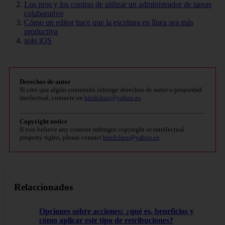
Los pros y los contras de utilizar un administrador de tareas
colaborativo
Cómo un editor hace que la escritura en línea sea más
productiva
solo iOS
Derechos de autor
Si cree que algún contenido infringe derechos de autor o propiedad
intelectual, contacte en
bitelchux@yahoo.es
.
Copyright notice
If you believe any content infringes copyright or intellectual
property rights, please contact
bitelchux@yahoo.es
.
Relaccionados
Opciones sobre acciones: ¿qué es, beneficios y
cómo aplicar este tipo de retribuciones?