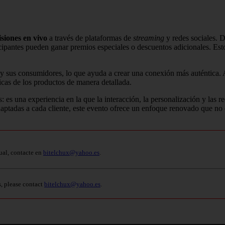
siones en vivo
a través de plataformas de
streaming
y redes sociales. 
ipantes pueden ganar premios especiales o descuentos adicionales. Esto
s y sus consumidores, lo que ayuda a crear una conexión más auténtica.
ticas de los productos de manera detallada.
s una experiencia en la que la interacción, la personalización y las
daptadas a cada cliente, este evento ofrece un enfoque renovado que no 
ual, contacte en
bitelchux@yahoo.es
.
s, please contact
bitelchux@yahoo.es
.