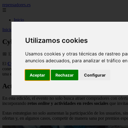
repensadores.es
☰
Inicio
Inicio
>
rrhh
>
Cyber Wow 2026: una experiencia de compra que trasci
Utilizamos cookies
Cyber Wow 2026: una experiencia de compr
Usamos cookies y otras técnicas de rastreo pa
📅 13/08/2025
anuncios adecuados, para analizar el tráfico e
El
Cyber Wow 2024
se ha consolidado como el principal evento de c
conectar a las personas con sus intereses y necesidades. Esta edición
una experiencia más personalizada, cómoda y emocionante.
Aceptar
Rechazar
Configurar
Actividades interactivas y retos
online
En esta edición, el evento no solo busca atraer compradores con ofert
incorporando
retos
online
y actividades en redes sociales
que invita
Estas estrategias no solo aumentan la participación de los usuarios,
ofertas y, en algunos casos, competir de manera sana por premios espec