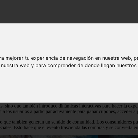
ende las ofertas
a que trasciende las ofertas
ra mejorar tu experiencia de navegación en nuestra web, p
n nuestra web y para comprender de donde llegan nuestros v
omercio electrónico en Perú, y su popularidad sigue en aumento. No es
 no se limita únicamente a ofrecer promociones atractivas, sino que tam
as, sino que también introduce dinámicas interactivas para hacer la exp
n a los usuarios a participar activamente para ganar cupones, acceder a
 sino que también generan un sentido de comunidad. Los consumidores pue
iales. Esto hace que el evento trascienda las compras y se convierta en 