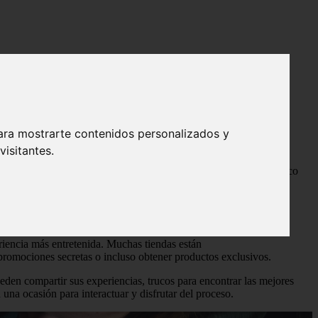
ara mostrarte contenidos personalizados y
isitantes.
 solo un periodo de descuentos, sino una experiencia que busca
bién introduce nuevas dinámicas para hacer del comercio electrónico
eriencia más entretenida. Muchas tiendas están
 promociones secretas o incluso obtener productos exclusivos.
den compartir sus experiencias, trucos para encontrar las mejores
una ocasión para interactuar y disfrutar del proceso.