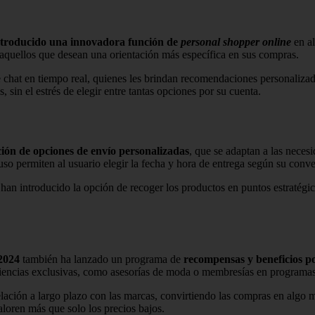
troducido una innovadora función de
personal shopper online
en al
ra aquellos que desean una orientación más específica en sus compras.
 chat en tiempo real, quienes les brindan recomendaciones personalizada
sin el estrés de elegir entre tantas opciones por su cuenta.
ción de
opciones de envío personalizadas
, que se adaptan a las neces
luso permiten al usuario elegir la fecha y hora de entrega según su conv
 han introducido la opción de recoger los productos en puntos estratégi
2024
también ha lanzado un programa de
recompensas y beneficios po
riencias exclusivas, como asesorías de moda o membresías en programas
relación a largo plazo con las marcas, convirtiendo las compras en algo
loren más que solo los precios bajos.