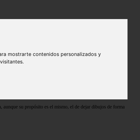
ara mostrarte contenidos personalizados y
isitantes.
o de trabajos. ¿De qué está hecho un kit de tatuaje?
que no puede faltar a la hora de crear un buen tatuaje?
a, aunque su propósito es el mismo, el de dejar dibujos de forma