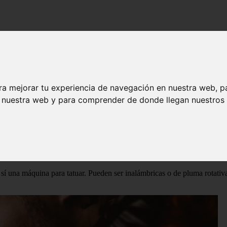
ra mejorar tu experiencia de navegación en nuestra web, p
n nuestra web y para comprender de donde llegan nuestros v
 discusión, las herramientas y utensilios necesarios para hacer este tip
entre sus enseres para conseguir unos diseños perfectos. ¿Quieres saber 
 sí una máquina para tatuar. Pueden ser inalámbricas o de pluma rotativ