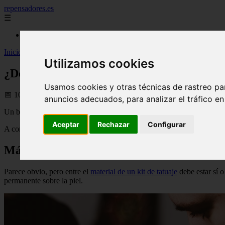
repensadores.es
☰
Inicio
Inicio
>
rrhh
>
¿De qué está hecho un kit de tatuaje?
Utilizamos cookies
¿De qué está hecho un kit de tatuaje?
Usamos cookies y otras técnicas de rastreo pa
📅 10/08/2025
anuncios adecuados, para analizar el tráfico e
Un buen tatuador, ¿nace o se hace? Sea como sea, hay algo que no tiene
Aceptar
Rechazar
Configurar
A continuación, te contamos todo lo que un buen tatuador debe llevar 
Máquina para tatuar
Parece obvio, pero entre el
material de un kit de tatuaje
debe estar sí o
permanente sobre la piel.