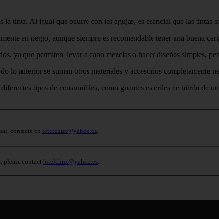
s la tinta. Al igual que ocurre con las agujas, es esencial que las tinta
mente en negro, aunque siempre es recomendable tener una buena carta d
os, ya que permiten llevar a cabo mezclas o hacer diseños simples, per
todo lo anterior se suman otros materiales y accesorios completamente nec
s diferentes tipos de consumibles, como guantes estériles de nitrilo de u
ual, contacte en
bitelchux@yahoo.es
.
s, please contact
bitelchux@yahoo.es
.