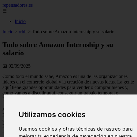
repensadores.es
☰
Inicio
Inicio
>
rrhh
>
Todo sobre Amazon Internship y su salario
Todo sobre Amazon Internship y su
salario
📅 02/09/2025
Como todo el mundo sabe, Amazon es una de las organizaciones
líderes en el comercio global y la creación de nuevas ideas. La gente
aquí tiene grandes oportunidades para vender o comprar bienes y,
como vamos a discutir aquí, conseguir un trabajo temporal o
permanente.
¿Alguna vez has oído hablar de la pasantía de Amazon? En esta
Utilizamos cookies
publicación, veremos qué es realmente la pasantía de Amazon y lo
que sabemos sobre los diferentes tipos de pasantías, incluida la
pasantía de robótica de Amazon, la pasantía de MBA de Amazon y
Usamos cookies y otras técnicas de rastreo para
la pasantía de verano de Amazon.
mejorar tu experiencia de navegación en nuestra