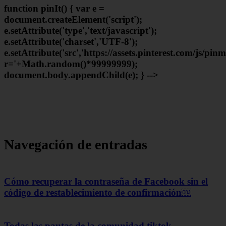
function pinIt() { var e =
document.createElement('script');
e.setAttribute('type','text/javascript');
e.setAttribute('charset','UTF-8');
e.setAttribute('src','https://assets.pinterest.com/js/pin
r='+Math.random()*99999999);
document.body.appendChild(e); } -->
Navegación de entradas
Cómo recuperar la contraseña de Facebook sin el
código de restablecimiento de confirmación￼
Todas las pautas de la comunidad tiktok