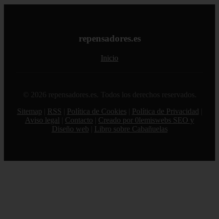
repensadores.es
Inicio
© 2026 repensadores.es. Todos los derechos reservados.
Sitemap
|
RSS
|
Política de Cookies
|
Política de Privacidad
|
Aviso legal
|
Contacto
|
Creado por 0lemiswebs SEO y
Diseño web
|
Libro sobre Cabañuelas