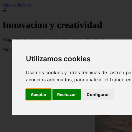
repensadores.es
☰
Innovacion y creatividad
Blog sobre innovacion, creatividad y emprendiemiento
Mostrando 1 - 24 de 930 artículos
Utilizamos cookies
Usamos cookies y otras técnicas de rastreo pa
anuncios adecuados, para analizar el tráfico e
Aceptar
Rechazar
Configurar
❮