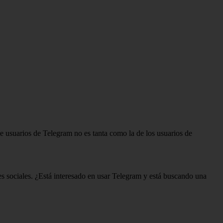
e usuarios de Telegram no es tanta como la de los usuarios de
s sociales. ¿Está interesado en usar Telegram y está buscando una