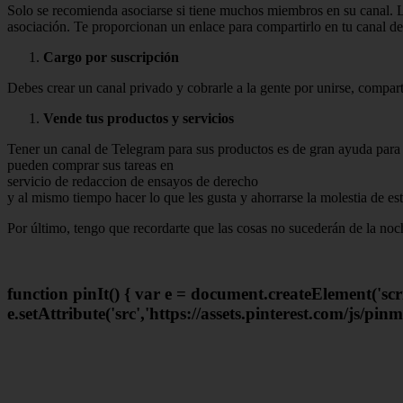
Solo se recomienda asociarse si tiene muchos miembros en su canal. L
asociación. Te proporcionan un enlace para compartirlo en tu canal d
Cargo por suscripción
Debes crear un canal privado y cobrarle a la gente por unirse, compart
Vende tus productos y servicios
Tener un canal de Telegram para sus productos es de gran ayuda para d
pueden comprar sus tareas en
servicio de redaccion de ensayos de derecho
y al mismo tiempo hacer lo que les gusta y ahorrarse la molestia de est
Por último, tengo que recordarte que las cosas no sucederán de la noc
function pinIt() { var e = document.createElement('script
e.setAttribute('src','https://assets.pinterest.com/js