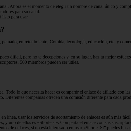
l canal. Ahora es el momento de elegir un nombre de canal único y comp
radores para su canal.
listo para usar.
m?
einado, entretenimiento, Comida, tecnología, educación, etc. y comenza
poco difícil, pero no te decepciones y, en su lugar, haz tu mejor esfue
scriptores, 500 miembros pueden ser útiles.
ínea. Todo lo que necesita hacer es compartir el enlace de afiliado con 
ato. Diferentes compañías ofrecen una comisión diferente para cada pro
en línea, usar los servicios de acortamiento de enlaces es aún más fácil
s, y uno de ellos es «Shorte.st». Comparta el enlace con sus suscriptor
ntos de enlaces, si no está interesado en usar «Shorte. St” puedes busca