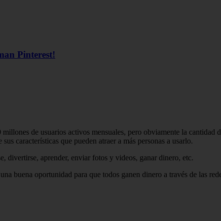
man Pinterest!
0 millones de usuarios activos mensuales, pero obviamente la cantidad d
sus características que pueden atraer a más personas a usarlo.
divertirse, aprender, enviar fotos y videos, ganar dinero, etc.
 una buena oportunidad para que todos ganen dinero a través de las rede