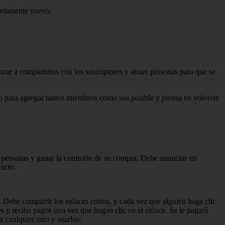
letamente nuevo.
r a compartirlos con los suscriptores y atraer personas para que se
rzo para agregar tantos miembros como sea posible y piensa en volverte
las personas y ganar la comisión de su compra. Debe anunciar un
ducto.
. Debe compartir los enlaces cortos, y cada vez que alguien haga clic
es y reciba pagos una vez que hagan clic en el enlace. Se le pagará
r cualquier otro y usarlos.