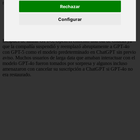
mayoría de los usuarios) como la de GPT-4o".
Rechazar
Configurar
Después de lanzar GPT-5, OpenAI enfrentó una ola de críticas ya
que la compañía suspendió y reemplazó abruptamente a GPT-4o
con GPT-5 como el modelo predeterminado en ChatGPT sin previo
aviso. Muchos usuarios de larga data que amaban interactuar con el
modelo GPT-4o fueron tomados por sorpresa y algunos incluso
amenazaron con cancelar su suscripción a ChatGPT si GPT-4o no
era restaurado.