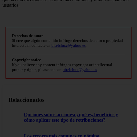
usuarios.
Derechos de autor
Si cree que algún contenido infringe derechos de autor o propiedad
intelectual, contacte en
bitelchux@yahoo.es
.
Copyright notice
If you believe any content infringes copyright or intellectual
property rights, please contact
bitelchux@yahoo.es
.
Relaccionados
Opciones sobre acciones: ¿qué es, beneficios y
cómo aplicar este tipo de retribuciones?
Los errores más comunes en nómina