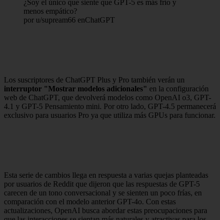
¿Soy el único que siente que GPT-5 es más frío y
menos empático?
por u/supream66 enChatGPT
Los suscriptores de ChatGPT Plus y Pro también verán un
interruptor "Mostrar modelos adicionales"
en la configuración
web de ChatGPT, que devolverá modelos como OpenAI o3, GPT-
4.1 y GPT-5 Pensamiento mini. Por otro lado, GPT-4.5 permanecerá
exclusivo para usuarios Pro ya que utiliza más GPUs para funcionar.
Esta serie de cambios llega en respuesta a varias quejas planteadas
por usuarios de Reddit que dijeron que las respuestas de GPT-5
carecen de un tono conversacional y se sienten un poco frías, en
comparación con el modelo anterior GPT-4o. Con estas
actualizaciones, OpenAI busca abordar estas preocupaciones para
que las interacciones se sientan más naturales y atractivas para los