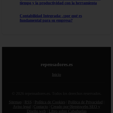
tiempo y la productividad con la herramienta
Contabilidad Integrada: ¿por qué es
fundamental para su empresa?
repensadores.es
Inicio
© 2026 repensadores.es. Todos los derechos reservados.
Sitemap
|
RSS
|
Política de Cookies
|
Política de Privacidad
|
Aviso legal
|
Contacto
|
Creado por 0lemiswebs SEO y
Diseño web
|
Libro sobre Cabañuelas