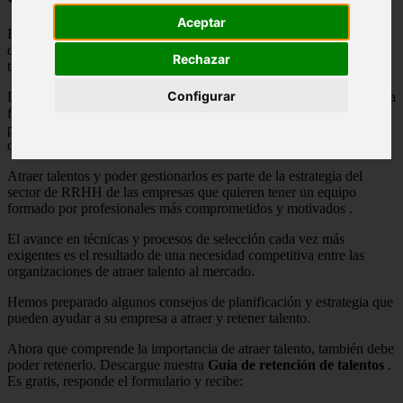
Aceptar
Existe una realidad que es común a todas las empresas y que hace
de la gestión de personas una parte fundamental: poder atraer
Rechazar
talentos y retenerlos.
Configurar
La operación de la empresa solo se realiza en base al compromiso, la
fuerza laboral y el capital intelectual de sus empleados.
En otras
palabras, el éxito y el fracaso de la organización dependen
directamente de la calidad y el compromiso de sus talentos.
Atraer talentos y poder gestionarlos es parte de la estrategia del
sector
de
RRHH
de las empresas que quieren tener un equipo
formado por profesionales más comprometidos y
motivados
.
El avance en técnicas y procesos de selección cada vez más
exigentes es el resultado de una necesidad competitiva entre las
organizaciones de atraer talento al mercado.
Hemos preparado algunos consejos de planificación y estrategia que
pueden ayudar a su empresa a atraer y retener talento.
Ahora que comprende la importancia de atraer talento, también debe
poder retenerlo.
Descargue nuestra
Guía de retención de talentos
.
Es gratis, responde el formulario y recibe: