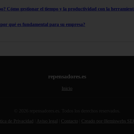
o? Cómo gestionar el tiempo y la productividad con la herramient
¿por qué es fundamental para su empresa?
repensadores.es
Inicio
© 2026 repensadores.es. Todos los derechos reservados.
tica de Privacidad
|
Aviso legal
|
Contacto
|
Creado por 0lemiswebs SE