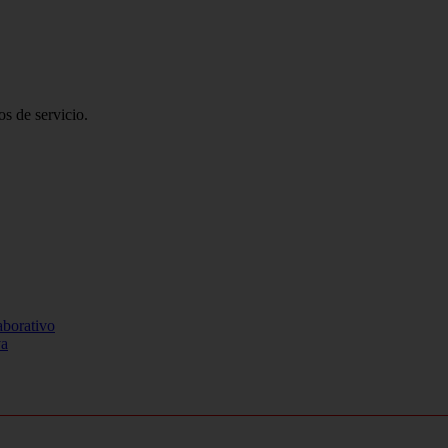
s de servicio.
aborativo
va