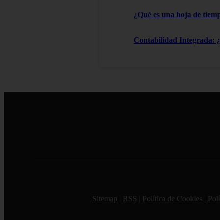
¿Qué es una hoja de tiemp
Contabilidad Integrada: 
Sitemap
|
RSS
|
Política de Cookies
|
Polí