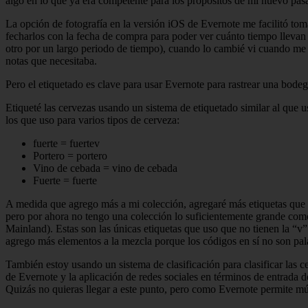
algo en lo que ya era competente para los propósitos de mi nuevo pa
La opción de fotografía en la versión iOS de Evernote me facilitó tom
fecharlos con la fecha de compra para poder ver cuánto tiempo lleva
otro por un largo periodo de tiempo), cuando lo cambié vi cuando me be
notas que necesitaba.
Pero el etiquetado es clave para usar Evernote para rastrear una bodeg
Etiqueté las cervezas usando un sistema de etiquetado similar al que u
los que uso para varios tipos de cerveza:
fuerte = fuertev
Portero = portero
Vino de cebada = vino de cebada
Fuerte = fuerte
A medida que agrego más a mi colección, agregaré más etiquetas que p
pero por ahora no tengo una colección lo suficientemente grande como
Mainland). Estas son las únicas etiquetas que uso que no tienen la “
agrego más elementos a la mezcla porque los códigos en sí no son pal
También estoy usando un sistema de clasificación para clasificar las 
de Evernote y la aplicación de redes sociales en términos de entrada d
Quizás no quieras llegar a este punto, pero como Evernote permite múl