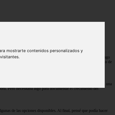
ara mostrarte contenidos personalizados y
isitantes.
 por diversión, lo que lo convierte en la segunda mejor cosa que hago
y diversión era algo que se me ocurrió. quería explorar. – y hacerlo de
 enfrentaron, ganó la cerveza en el sótano.
gua oficina en el sótano (que de todos modos nunca fue ideal para una
bra. Pero necesitaba algo para documentar el crecimiento del
nas de las opciones disponibles. Al final, pensé que podía hacer