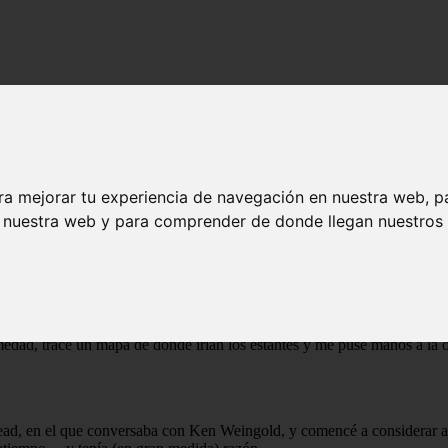
ra mejorar tu experiencia de navegación en nuestra web, p
n nuestra web y para comprender de donde llegan nuestros v
tar que se convierta en mi principal pasatiempo. Claro, todavía escribo
pero la idea de ampliar mis horizontes más allá de escribir por trabajo 
uctivista.
esaban: el enlatado de cerveza y la genealogía. Pero cuando los dos se
 lugar para comenzar, cortesía de la revista Imbibe) y preparé mi anti
medad, tracé un mapa de dónde irían los estantes y me puse manos a la o
d, en el que conversaba con Ken Weingold, y comencé a considerar algu