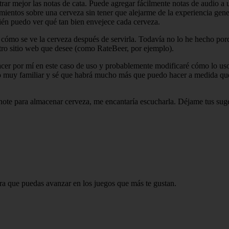
rar mejor las notas de cata. Puede agregar fácilmente notas de audio a 
ientos sobre una cerveza sin tener que alejarme de la experiencia gen
bién puedo ver qué tan bien envejece cada cerveza.
 cómo se ve la cerveza después de servirla. Todavía no lo he hecho por
 otro sitio web que desee (como RateBeer, por ejemplo).
acer por mí en este caso de uso y probablemente modificaré cómo lo us
orio muy familiar y sé que habrá mucho más que puedo hacer a medida qu
note para almacenar cerveza, me encantaría escucharla. Déjame tus suge
ara que puedas avanzar en los juegos que más te gustan.