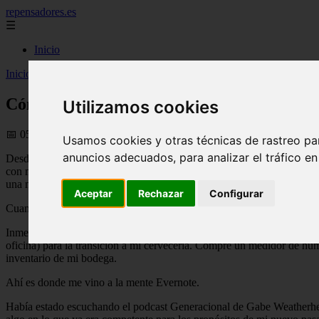
repensadores.es
☰
Inicio
Inicio
>
rrhh
>
Cómo uso Evernote para la cervecería
Cómo uso Evernote para la cervecería
Utilizamos cookies
📅 05/09/2025
Usamos cookies y otras técnicas de rastreo pa
anuncios adecuados, para analizar el tráfico e
Desde que escribir se convirtió en mi carrera, me he esforzado por evi
con mi tiempo (después de pasar tiempo con mi familia, por supuesto), 
una manera que sea eficiente y efectiva. Después de todo, soy un prod
Aceptar
Rechazar
Configurar
Cuando terminé de explorar, se me ocurrieron dos hobbies que me inter
Inmediatamente comencé a investigar seriamente (aquí hay un excelente
oficina) para la transición a mi cervecería. Compré un medidor de hu
inventario de mi bodega.
Ahí es donde me vino a la mente Evernote.
Había estado escuchando el podcast Generacional de Gabe Weatherhea