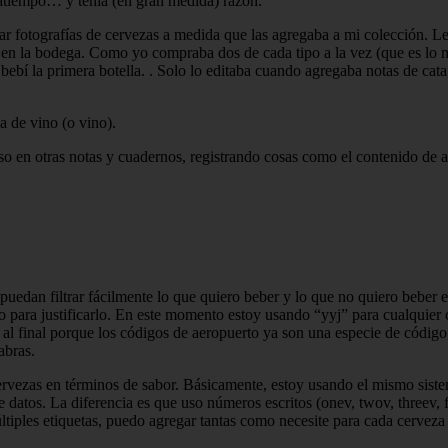
satiempo… y tenía (en gran medida) razón.
ar fotografías de cervezas a medida que las agregaba a mi colección. L
n en la bodega. Como yo compraba dos de cada tipo a la vez (que es lo 
bí la primera botella. . Solo lo editaba cuando agregaba notas de cata, 
a de vino (o vino).
so en otras notas y cuadernos, registrando cosas como el contenido de a
uedan filtrar fácilmente lo que quiero beber y lo que no quiero beber e
 para justificarlo. En este momento estoy usando “yyj” para cualquier
v” al final porque los códigos de aeropuerto ya son una especie de cód
abras.
cervezas en términos de sabor. Básicamente, estoy usando el mismo siste
e datos. La diferencia es que uso números escritos (onev, twov, threev, f
tiples etiquetas, puedo agregar tantas como necesite para cada cerveza 