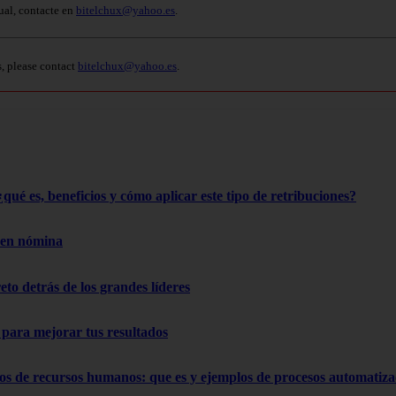
ual, contacte en
bitelchux@yahoo.es
.
s, please contact
bitelchux@yahoo.es
.
qué es, beneficios y cómo aplicar este tipo de retribuciones?
 en nómina
reto detrás de los grandes líderes
s para mejorar tus resultados
os de recursos humanos: que es y ejemplos de procesos automatiz