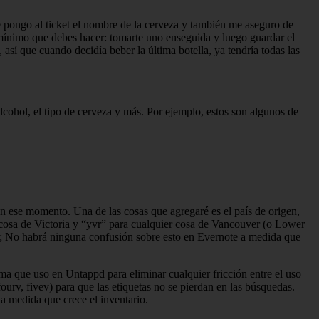
e pongo al ticket el nombre de la cerveza y también me aseguro de
mínimo que debes hacer: tomarte uno enseguida y luego guardar el
así que cuando decidía beber la última botella, ya tendría todas las
lcohol, el tipo de cerveza y más. Por ejemplo, estos son algunos de
n ese momento. Una de las cosas que agregaré es el país de origen,
 cosa de Victoria y “yvr” para cualquier cosa de Vancouver (o Lower
igo; No habrá ninguna confusión sobre esto en Evernote a medida que
ma que uso en Untappd para eliminar cualquier fricción entre el uso
ourv, fivev) para que las etiquetas no se pierdan en las búsquedas.
a medida que crece el inventario.