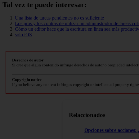
Tal vez te puede interesar:
Una lista de tareas pendientes no es suficiente
Los pros y los contras de utilizar un administrador de tareas col
Cómo un editor hace que la escritura en línea sea más producti
solo iOS
Derechos de autor
Si cree que algún contenido infringe derechos de autor o propiedad intelect
Copyright notice
If you believe any content infringes copyright or intellectual property right
Relaccionados
Opciones sobre acciones: ¿