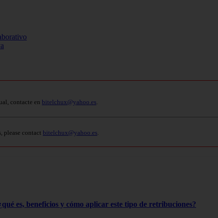
aborativo
va
ual, contacte en
bitelchux@yahoo.es
.
s, please contact
bitelchux@yahoo.es
.
qué es, beneficios y cómo aplicar este tipo de retribuciones?