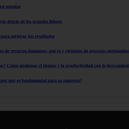
 en nómina
reto detrás de los grandes líderes
s para mejorar tus resultados
os de recursos humanos: que es y ejemplos de procesos automatiz
o? Cómo gestionar el tiempo y la productividad con la herramient
¿por qué es fundamental para su empresa?