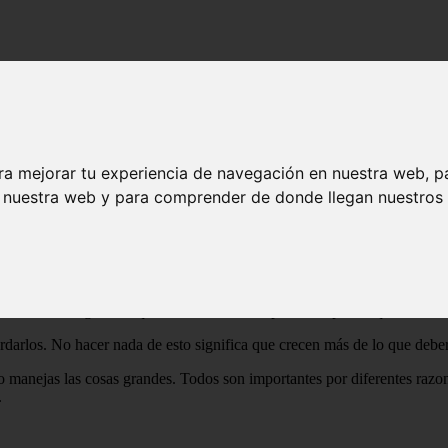
ra mejorar tu experiencia de navegación en nuestra web, p
n nuestra web y para comprender de donde llegan nuestros v
ero son importantes. A veces, las cosas más pequeñas pueden obstaculi
ueden pesar más, sobre todo si llegan cuando menos te lo esperas y cre
n a lo largo de la Matriz de Eisenhower como patos en un juego de carn
to las cosas grandes que son realmente importantes para ti quedan comp
darlos. No hacer nada de esto significa que crecen más de lo que deberí
manejas las cosas grandes. Todos son importantes por diferentes razon
.