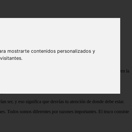
ara mostrarte contenidos personalizados y
isitantes.
zar el panorama general, como pequeñas notas adhesivas que cubren la
es que has hecho todo lo posible para mantenerlas a raya.
aval, difíciles de alcanzar y frustrantes sin fin. Luego, nuevas
letamente ocultas a tu vista.
an ser, y eso significa que desvías tu atención de donde debe estar.
es. Todos somos diferentes por razones importantes. El truco consiste