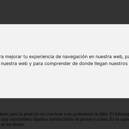
eres
s grandes líderes
ra mejorar tu experiencia de navegación en nuestra web, p
n nuestra web y para comprender de donde llegan nuestros v
cena empresarial, la palabra tiene muchos significados, que no siempre
bjetivo común.
Un líder es capaz de liderar a las personas de forma volun
adjetivo, es una habilidad que no está necesariamente ligada a una jerar
este post detallaremos qué es el liderazgo, mostraremos qué tipos son l
eres, pero la posición no convierte a un profesional en líder.
El lideraz
s una característica ligada a nuestra forma de pensar y actuar.
Es la capa
 de los demás.