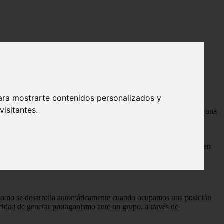
ara mostrarte contenidos personalizados y
isitantes.
 se utilizan correctamente.
El liderazgo, en términos generales, es una
taria y con mayor entusiasmo para marcar la diferencia y generar
quía profesional o atributos personales.
os más habituales y explicaremos la importancia de esta habilidad en
go no se desarrolla automáticamente cuando ocupamos una posición
cidad de generar protagonismo ante un grupo, a través de