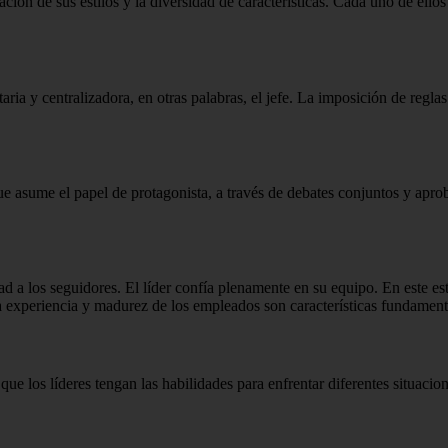
ión de sus estilos y la diversidad de características.
Cada uno de ellos
ria y centralizadora, en otras palabras, el jefe.
La imposición de reglas 
ue asume el papel de protagonista, a través de debates conjuntos y apro
ad a los seguidores.
El líder confía plenamente en su equipo.
En este es
 experiencia y madurez de los empleados son características fundamental
 que los líderes tengan las habilidades para enfrentar diferentes situaci