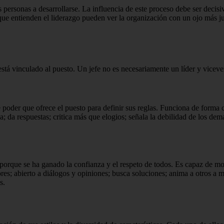
 personas a desarrollarse.
La influencia de este proceso debe ser decis
que entienden el liderazgo pueden ver la organización con un ojo más j
está vinculado al puesto.
Un jefe no es necesariamente un líder y viceve
de poder que ofrece el puesto para definir sus reglas.
Funciona de forma c
ha;
da respuestas;
critica más que elogios;
señala la debilidad de los dem
 porque se ha ganado la confianza y el respeto de todos.
Es capaz de mo
ores;
abierto a diálogos y opiniones;
busca soluciones;
anima a otros a 
s.