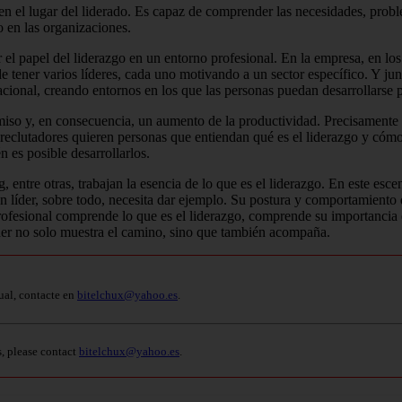
en el lugar del liderado.
Es capaz de comprender las necesidades, proble
o en las organizaciones.
el papel del liderazgo en un entorno profesional.
En la empresa, en l
 tener varios líderes, cada uno motivando a un sector específico.
Y jun
zacional, creando entornos en los que las personas puedan desarrollarse 
miso y, en consecuencia, un aumento de la productividad.
Precisamente 
reclutadores quieren personas que entiendan qué es el liderazgo y cóm
n es posible desarrollarlos.
entre otras, trabajan la esencia de lo que es el liderazgo.
En este escen
 líder, sobre todo, necesita dar ejemplo.
Su postura y comportamiento d
rofesional comprende lo que es el liderazgo, comprende su importancia e
der no solo muestra el camino, sino que también acompaña.
ual, contacte en
bitelchux@yahoo.es
.
s, please contact
bitelchux@yahoo.es
.