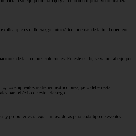
 impacta a su equipo de trabajo y al entorno corporativo de manera
explica qué es el liderazgo autocrático, además de la total obediencia
baciones de las mejores soluciones.
En este estilo, se valora al equipo
tilo, los empleados no tienen restricciones, pero deben estar
es para el éxito de este liderazgo.
ones y proponer estrategias innovadoras para cada tipo de evento.