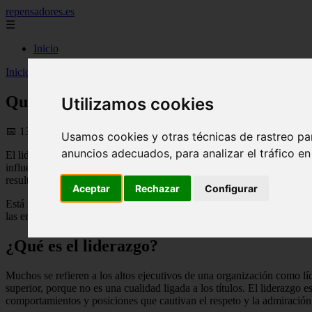
repensadores.es
☰
Inicio
Inicio
>
rrhh
>
Qué es el liderazgo: el secreto detrás de los grandes líd
Qué es el liderazgo: el secreto detrás de lo
Utilizamos cookies
📅 13/08/2025
Usamos cookies y otras técnicas de rastreo pa
anuncios adecuados, para analizar el tráfico e
El liderazgo es la palabra del momento.
Cada vez más popular en la es
influencia social, que estimula el potencial de otros para lograr un o
resultados.
Al contrario de lo que muchos creen, el liderazgo no es un 
Aceptar
Rechazar
Configurar
Está relacionado con el comportamiento y la forma de expresarse.
En 
las empresas.
¿Qué es el liderazgo?
Muchos se refieren a los altos ejecutivos de una organización como líd
superior, porque no es una cualidad ligada a los títulos.
El liderazgo e
comportamientos y posiciones que cautivan el respeto y la admiración