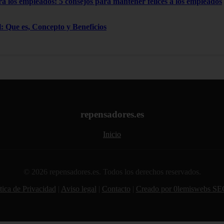
ra los empleados: 5 consejos para mantener felices a los empleados
: Que es, Concepto y Beneficios
repensadores.es
Inicio
© 2026 repensadores.es. Todos los derechos reservados.
tica de Privacidad
|
Aviso legal
|
Contacto
|
Creado por 0lemiswebs SE