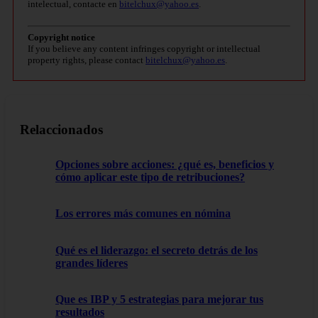
intelectual, contacte en
bitelchux@yahoo.es
.
Copyright notice
If you believe any content infringes copyright or intellectual
property rights, please contact
bitelchux@yahoo.es
.
Relaccionados
Opciones sobre acciones: ¿qué es, beneficios y
cómo aplicar este tipo de retribuciones?
Los errores más comunes en nómina
Qué es el liderazgo: el secreto detrás de los
grandes líderes
Que es IBP y 5 estrategias para mejorar tus
resultados