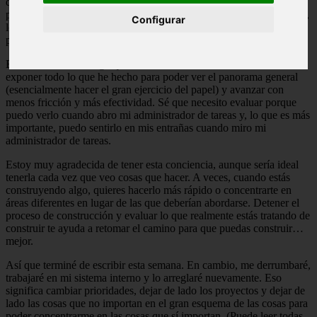
de todo, estoy escribiendo este artículo apenas una hora antes de su
publicación). Pero a lo que me enfrento es a la necesidad de evaluar,
Configurar
lo que anula mi deseo de escribir algunas de las publicaciones más
profundas o técnicas que me gustaría escribir.
En este momento tengo que evaluar muchas cosas. Necesito
exponer todo lo que he hecho para poder ver el panorama general
(esencialmente hacer el gran ejercicio del papel) y avanzar con
menos fricción y más efectividad. Sé que necesito evaluar porque
puedo verlo cuando abro mi administrador de tareas y, lo que es más
importante, puedo sentirlo en mis entrañas cuando miro mi
administrador de tareas.
Estoy muy agradecida de tener esta conciencia, aunque sería ideal
tenerla cada vez que veo cosas que hacer. A veces, cuando estás
construyendo algo, quieres hacerlo más rápido o concentrarte en
áreas diferentes en lugar de las que deberían abordarse. Detener el
proceso de construcción y evaluar lo que realmente estás tratando de
construir te ayuda a retomar el camino para que puedas construir…
mejor.
Así que terminé de escribir esta semana. En cambio, me derrumbaré,
trabajaré en mi sistema interno y lo arreglaré nuevamente. Eso
significa cambiar prioridades, dejar de lado los proyectos y dejar de
lado las cosas que no importan en el gran esquema de las cosas para
poder concentrarme en las cosas que sí importan. (Puede leer todas