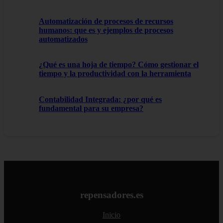
Automatización de procesos de recursos
humanos: que es y ejemplos de procesos
automatizados
¿Qué es una hoja de tiempo? Cómo gestionar el
tiempo y la productividad con la herramienta
Contabilidad Integrada: ¿por qué es
fundamental para su empresa?
repensadores.es
Inicio