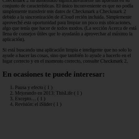
Checkmark 2 ha aumentado significativamente las apuestas en su
conjunto de características. El único inconveniente es que no podía
simplemente transferir mis datos de Checkmark a Checkmark 2
debido a la sincronización de iCloud recién incluida. Simplemente
aproveché esta oportunidad para limpiar un poco mis ubicaciones,
algo que tenía que hacer de todos modos. (La sección Acerca de está
llena de consejos útiles que lo ayudarán a aprovechar al máximo la
aplicación).
Si está buscando una aplicación limpia e inteligente que no solo lo
ayude a hacer las cosas, sino que también lo ayude a hacerlo en el
lugar correcto y en el momento correcto, consulte Checkmark 2.
En ocasiones te puede interesar:
Pausa y efecto (
1
)
Mejorando en 2013: ThisLife (
1
)
Excepto… (
1
)
Revisión: el iSlider (
1
)