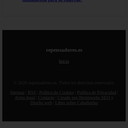
repensadores.es
Inicio
© 2026 repensadores.es. Todos los derechos reservados.
Sitemap
|
RSS
|
Política de Cookies
|
Política de Privacidad
|
Aviso legal
|
Contacto
|
Creado por 0lemiswebs SEO y
Diseño web
|
Libro sobre Cabañuelas