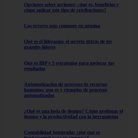
Opciones sobre acciones: ¿qué es, beneficios y
cómo aplicar este tipo de retribuciones?
Los errores más comunes en nómina
Qué es el liderazgo: el secreto detrás de los
grandes líderes
Que es IBP y 5 estrategias para mejorar tus
resultados
Automatización de procesos de recursos
humanos: que es y ejemplos de procesos
automatizados
¿Qué es una hoja de tiempo? Cómo gestionar el
tiempo y la productividad con la herramienta
Contabilidad Integrada: ¿por qué es
fundamental para su empresa?