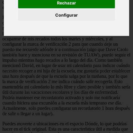
convertirlo en una solución aún más completa para hacer las cosas
Rechazar
en el lugar correcto y en el momento correcto. . momento justo.
Configurar
Por lo general, no necesito usar una aplicación como Checkmark
durante mis jornadas laborales intensas, ya que generalmente estoy
recluido en casa, pero cuando estoy lidiando con “Daddy Duty” de
tiempo completo, Checkmark 2 es realmente útil. Tiendo a
ocuparme de mis recados todos los martes y miércoles, y al
configurar la marca de verificación 2 para que cuando deje un
puesto me recuerde adónde ir a continuación (algo que Dave Caolo
también hace y menciona en su revisión de TUAW), puedo seguir el
impulso mientras hago recados a lo largo del día. Como también
mencionó David, en lugar de usar mi calendario para indicar cuándo
necesito recoger a mi hija de la escuela, me gustaría poder establecer
una hora después de que la escuela salga por la mañana, por lo que
la marca de verificación 2 me indica cuándo salir recogerla. Esto
mantendría mi calendario lo más libre y claro posible y también sería
útil durante las vacaciones escolares y los días de enfermedad.
Podría mantener ese recordatorio activado y solo me notificaría
cuando hiciera una excursión a la escuela más temprano ese día.
Actualmente, solo puedes configurar un recordatorio 1 hora después
de salir o llegar a un lugar).
Puedes moverte a ubicaciones en el espacio Dónde, lo que podrías
hacer en el tick original. Esta es una característica útil a medida que