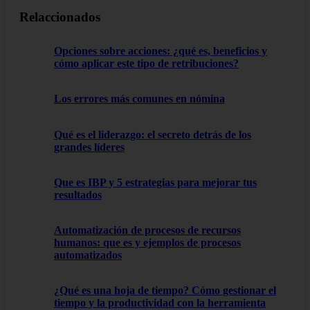
Relaccionados
Opciones sobre acciones: ¿qué es, beneficios y
cómo aplicar este tipo de retribuciones?
Los errores más comunes en nómina
Qué es el liderazgo: el secreto detrás de los
grandes líderes
Que es IBP y 5 estrategias para mejorar tus
resultados
Automatización de procesos de recursos
humanos: que es y ejemplos de procesos
automatizados
¿Qué es una hoja de tiempo? Cómo gestionar el
tiempo y la productividad con la herramienta