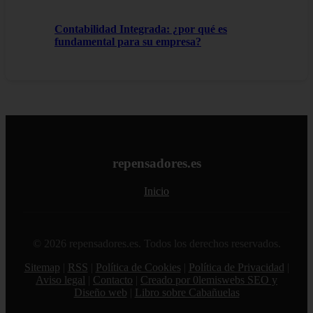
Contabilidad Integrada: ¿por qué es
fundamental para su empresa?
repensadores.es
Inicio
© 2026 repensadores.es. Todos los derechos reservados.
Sitemap
|
RSS
|
Política de Cookies
|
Política de Privacidad
|
Aviso legal
|
Contacto
|
Creado por 0lemiswebs SEO y
Diseño web
|
Libro sobre Cabañuelas