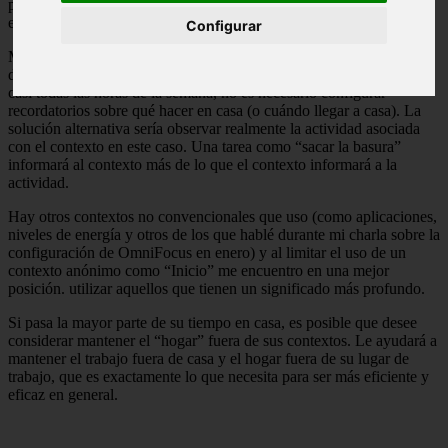
patio, por ejemplo). Intento mantener la palabra “hogar” fuera de la
ecuación porque trabajo desde casa y no quiero enturbiar las aguas.
Configurar
Me doy cuenta de que esto podría ser un problema cuando se trata
de utilizar la geolocalización. Pero considerando que estoy en casa
casi todas las horas de la semana, no es necesario configurar
recordatorios sobre qué hacer en casa (o cuándo llegar a casa). La
solución alternativa sería observar realmente la actividad asociada
con el contexto en este caso. Una tarea como “sacar la basura”
informará al contexto más de lo que el contexto informará a la
actividad.
Hay otros contextos no convencionales que uso (como aplicaciones,
niveles de energía y otros de los que hablé durante mi charla sobre la
configuración de OmniFocus en enero) y al limitar el uso de un
contexto anónimo como “Inicio” me encuentro en una mejor
posición. utilizar aquellos que tienen un significado más profundo.
Si pasa la mayor parte de su tiempo en casa, es posible que desee
considerar mantener el “hogar” fuera de sus contextos. Le ayudará a
mantener el trabajo fuera de casa y el hogar fuera de su lugar de
trabajo, que es exactamente lo que necesita para ser más eficiente y
eficaz en general.