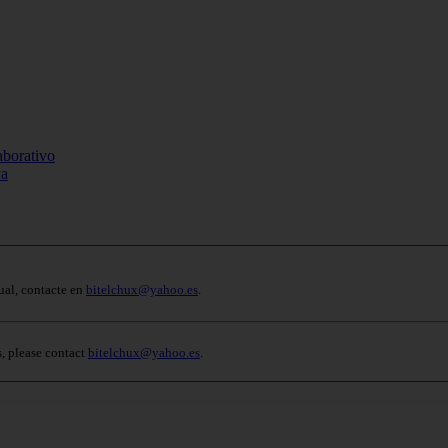
aborativo
va
ual, contacte en
bitelchux@yahoo.es
.
s, please contact
bitelchux@yahoo.es
.