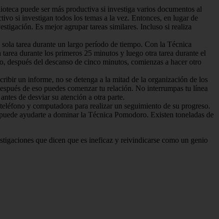
iblioteca puede ser más productiva si investiga varios documentos al
ivo si investigan todos los temas a la vez. Entonces, en lugar de
tigación. Es mejor agrupar tareas similares. Incluso si realiza
a sola tarea durante un largo período de tiempo. Con la Técnica
tarea durante los primeros 25 minutos y luego otra tarea durante el
go, después del descanso de cinco minutos, comienzas a hacer otro
scribir un informe, no se detenga a la mitad de la organización de los
. Después de eso puedes comenzar tu relación. No interrumpas tu línea
antes de desviar su atención a otra parte.
 teléfono y computadora para realizar un seguimiento de su progreso.
 puede ayudarte a dominar la Técnica Pomodoro. Existen toneladas de
estigaciones que dicen que es ineficaz y reivindicarse como un genio