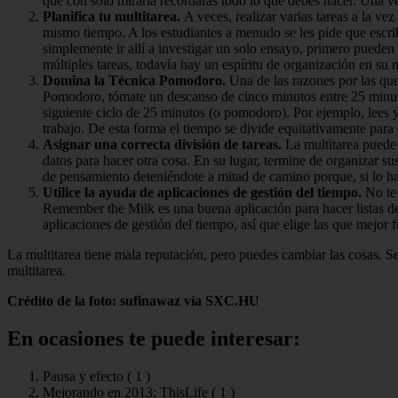
que con solo mirarla recordarás todo lo que debes hacer. Una ve
Planifica tu multitarea.
A veces, realizar varias tareas a la ve
mismo tiempo. A los estudiantes a menudo se les pide que escriba
simplemente ir allí a investigar un solo ensayo, primero pueden
múltiples tareas, todavía hay un espíritu de organización en su
Domina la Técnica Pomodoro.
Una de las razones por las que
Pomodoro, tómate un descanso de cinco minutos entre 25 minutos 
siguiente ciclo de 25 minutos (o pomodoro). Por ejemplo, lees 
trabajo. De esta forma el tiempo se divide equitativamente para 
Asignar una correcta división de tareas.
La multitarea puede 
datos para hacer otra cosa. En su lugar, termine de organizar su
de pensamiento deteniéndote a mitad de camino porque, si lo hace
Utilice la ayuda de aplicaciones de gestión del tiempo.
No te
Remember the Milk es una buena aplicación para hacer listas d
aplicaciones de gestión del tiempo, así que elige las que mejor f
La multitarea tiene mala reputación, pero puedes cambiar las cosas. S
multitarea.
Crédito de la foto: sufinawaz vía SXC.HU
En ocasiones te puede interesar:
Pausa y efecto (
1
)
Mejorando en 2013: ThisLife (
1
)