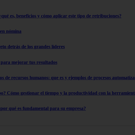
qué es, beneficios y cómo aplicar este tipo de retribuciones?
 en nómina
reto detrás de los grandes líderes
s para mejorar tus resultados
os de recursos humanos: que es y ejemplos de procesos automatiz
o? Cómo gestionar el tiempo y la productividad con la herramient
¿por qué es fundamental para su empresa?