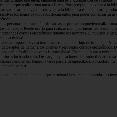
z que termine una tarea, elimínela para no mezclarla con otras tareas.
z es mejor que realizar una tarea a la vez. Por ejemplo, una visita a la b
n varios artículos, y un solo viaje a la biblioteca es mucho más product
 resolver los temas de todos los documentos para poder comenzar su inves
 método.
 las personas realizan múltiples tareas es porque no pueden realizar un
de trabajo. Puede usarlo para realizar múltiples tareas realizando una 
y respondes correos electrónicos durante los primeros 25 minutos y lue
cada actividad.
resultar improductiva si terminas arruinando el flujo de tu trabajo. Al e
s datos antes de llamar a los clientes y responder correos electrónicos
s, será más difícil volver a la normalidad. Complete la tarea existente 
 tortures luchando solo. Descargue aplicaciones de productividad en su
e tareas pendientes. Ninguna tarea pasará desapercibida. Pomodoro.me
uncionen para ti.
ea tan increíblemente bueno que terminará desacreditando todas las inv