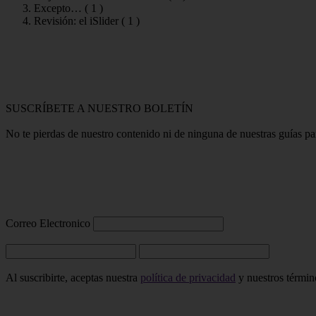
Excepto… (
1
)
Revisión: el iSlider (
1
)
SUSCRÍBETE A NUESTRO BOLETÍN
No te pierdas de nuestro contenido ni de ninguna de nuestras guías p
Correo Electronico
Al suscribirte, aceptas nuestra
política de privacidad
y nuestros término