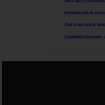
Que es IBP y 5 estrategia
Automatización de proces
¿Qué es una hoja de tiemp
Contabilidad Integrada: 