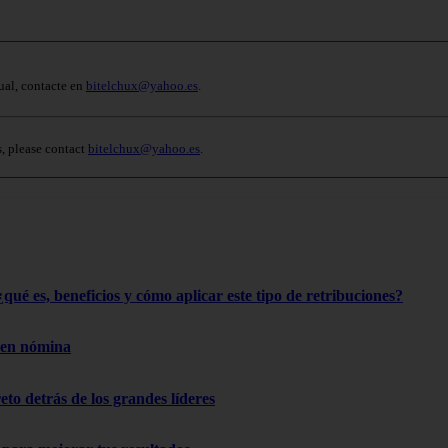
ual, contacte en
bitelchux@yahoo.es
.
s, please contact
bitelchux@yahoo.es
.
qué es, beneficios y cómo aplicar este tipo de retribuciones?
 en nómina
reto detrás de los grandes líderes