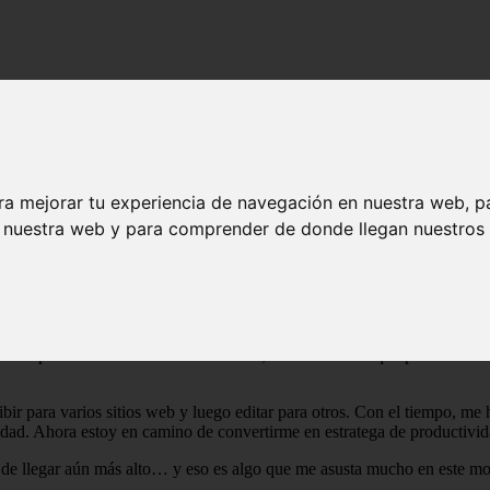
ductividad
ra mejorar tu experiencia de navegación en nuestra web, p
n nuestra web y para comprender de donde llegan nuestros v
almente lo superó, pero antes preguntó si podíamos ir a ver Hannah Mo
se me quedó grabada. La canción al final de la película se llama “The C
stoy seguro de qué trata exactamente la canción, me llamó la atención 
empre será una batalla cuesta arriba; A veces tendré que perder. No imp
ir para varios sitios web y luego editar para otros. Con el tiempo, me
ividad. Ahora estoy en camino de convertirme en estratega de productivid
o de llegar aún más alto… y eso es algo que me asusta mucho en este m