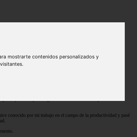
ara mostrarte contenidos personalizados y
isitantes.
ntana: La película. Así lo hicimos.
limb”.
porque he escalado mucho en mi trabajo.
orta qué tan rápido llegue allí. No se trata de lo que nos
 hice conocido por mi trabajo en el campo de la productividad y pasé
ad.
omento.