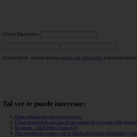
Correo Electronico
Al suscribirte, aceptas nuestra
política de privacidad
y nuestros término
Tal vez te puede interesar:
Elige sabiamente tus convenciones
Cómo prepararse para las fiestas puede llevar a una vida proact
Revisión – Mail Pilot 2 para iOS
Tres formas de romper con el hábito del correo electrónico y me