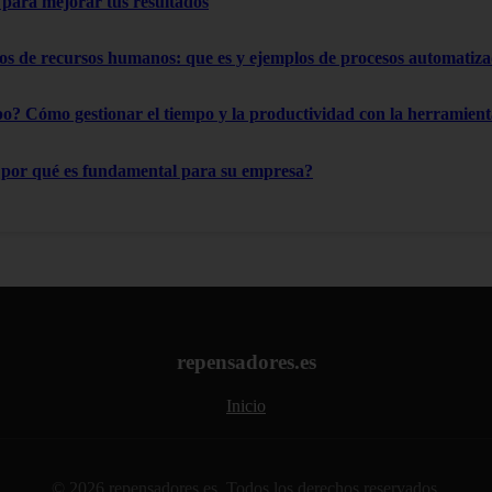
s para mejorar tus resultados
os de recursos humanos: que es y ejemplos de procesos automatiz
o? Cómo gestionar el tiempo y la productividad con la herramient
¿por qué es fundamental para su empresa?
repensadores.es
Inicio
© 2026 repensadores.es. Todos los derechos reservados.