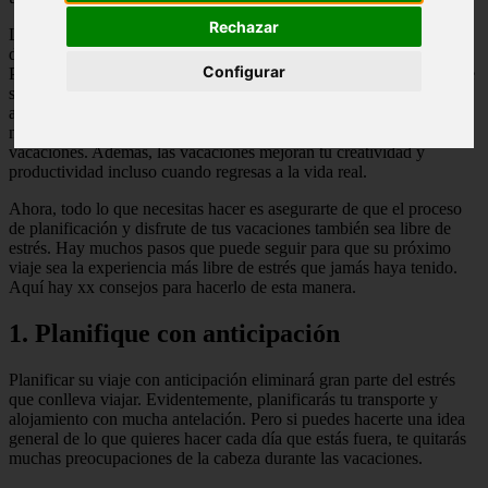
Rechazar
Las cualidades de las vacaciones para aliviar el estrés están bien
documentadas. El Mind Body Center de la Universidad de
Configurar
Pittsburgh descubrió a través de un estudio que los participantes que
se tomaron vacaciones sufrieron menos ataques de depresión que
aquellos que no se tomaron vacaciones. También experimentaron
niveles emocionales más altos que sus colegas que no estaban de
vacaciones. Además, las vacaciones mejoran tu creatividad y
productividad incluso cuando regresas a la vida real.
Ahora, todo lo que necesitas hacer es asegurarte de que el proceso
de planificación y disfrute de tus vacaciones también sea libre de
estrés. Hay muchos pasos que puede seguir para que su próximo
viaje sea la experiencia más libre de estrés que jamás haya tenido.
Aquí hay xx consejos para hacerlo de esta manera.
1. Planifique con anticipación
Planificar su viaje con anticipación eliminará gran parte del estrés
que conlleva viajar. Evidentemente, planificarás tu transporte y
alojamiento con mucha antelación. Pero si puedes hacerte una idea
general de lo que quieres hacer cada día que estás fuera, te quitarás
muchas preocupaciones de la cabeza durante las vacaciones.