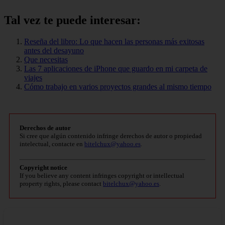
Tal vez te puede interesar:
Reseña del libro: Lo que hacen las personas más exitosas
antes del desayuno
Que necesitas
Las 7 aplicaciones de iPhone que guardo en mi carpeta de
viajes
Cómo trabajo en varios proyectos grandes al mismo tiempo
Derechos de autor
Si cree que algún contenido infringe derechos de autor o propiedad
intelectual, contacte en
bitelchux@yahoo.es
.
Copyright notice
If you believe any content infringes copyright or intellectual
property rights, please contact
bitelchux@yahoo.es
.