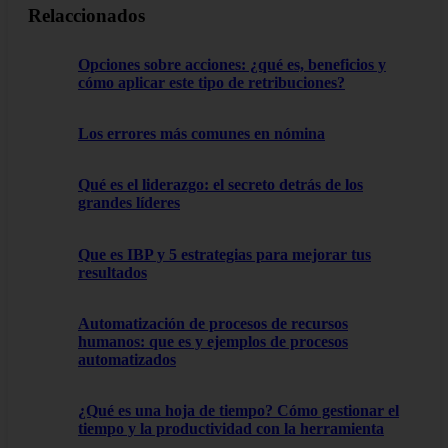
Relaccionados
Opciones sobre acciones: ¿qué es, beneficios y
cómo aplicar este tipo de retribuciones?
Los errores más comunes en nómina
Qué es el liderazgo: el secreto detrás de los
grandes líderes
Que es IBP y 5 estrategias para mejorar tus
resultados
Automatización de procesos de recursos
humanos: que es y ejemplos de procesos
automatizados
¿Qué es una hoja de tiempo? Cómo gestionar el
tiempo y la productividad con la herramienta