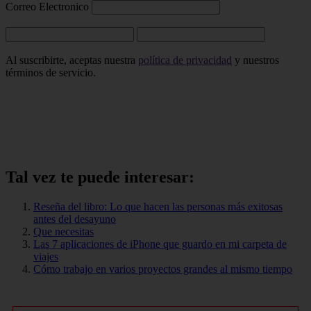
Correo Electronico
Al suscribirte, aceptas nuestra
política de privacidad
y nuestros
términos de servicio.
Tal vez te puede interesar:
Reseña del libro: Lo que hacen las personas más exitosas
antes del desayuno
Que necesitas
Las 7 aplicaciones de iPhone que guardo en mi carpeta de
viajes
Cómo trabajo en varios proyectos grandes al mismo tiempo