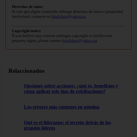
Derechos de autor
Si cree que algún contenido infringe derechos de autor o propiedad
intelectual, contacte en
bitelchux@yahoo.es
.
Copyright notice
If you believe any content infringes copyright or intellectual
property rights, please contact
bitelchux@yahoo.es
.
Relaccionados
Opciones sobre acciones: ¿qué es, beneficios y
cómo aplicar este tipo de retribuciones?
Los errores más comunes en nómina
Qué es el liderazgo: el secreto detrás de los
grandes líderes