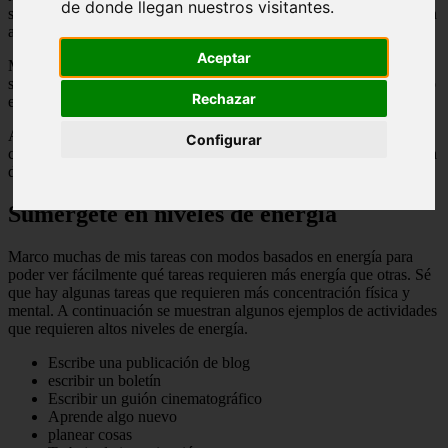
de donde llegan nuestros visitantes.
sientas mejor, las tareas de esos días “menos que óptimos” se habrán
acumulado y te dejarán abrumado durante los próximos días.
Aceptar
Mi objetivo con este artículo es compartir con ustedes la estrategia
simple que usé (y sigo usando) para mantenerme productivo cuando
Rechazar
estoy cansado y enfermo.
Aquí está: Lo mejor que he hecho para seguir avanzando incluso
Configurar
cuando no estoy en mi mejor momento es filtrar las tareas de mi lista
de tareas pendientes según el nivel de energía requerido.
Sumérgete en niveles de energía
Marco muchas de mis tareas con modos basados ​​en energía para
poder ver fácilmente qué tareas requieren más energía que otras. Sé
que hay algunas tareas que requieren más concentración física y
mental. A continuación se muestran algunos ejemplos de actividades
que requieren altos niveles de energía.
Escribe una publicación de blog
escribir un boletín
Escribir un guión cinematográfico
Aprende algo nuevo
planear cosas