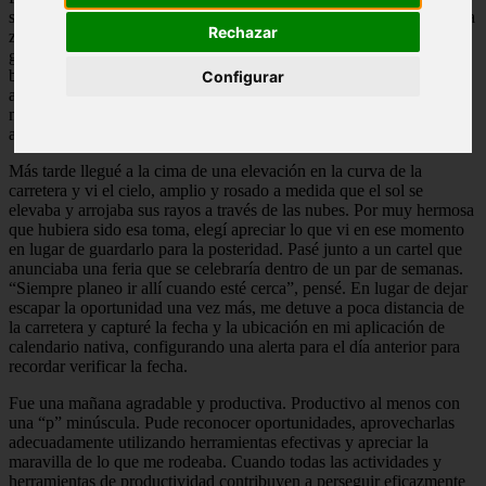
se volvió más ondulado y montañoso a medida que me acercaba a la
Rechazar
zona fluvial. Cuando entré a un pequeño pueblo, noté un ciervo
grande en la parte trasera de una camioneta; El propietario había
bajado discretamente el portón trasero para que otros pudieran
Configurar
admirar su trofeo. “Necesito una foto”, me dije, sabiendo que los
miembros de mi familia cazadora estarían encantados. Entonces
arriesgué mi vida para tomar una foto con mi iPhone.
Más tarde llegué a la cima de una elevación en la curva de la
carretera y vi el cielo, amplio y rosado a medida que el sol se
elevaba y arrojaba sus rayos a través de las nubes. Por muy hermosa
que hubiera sido esa toma, elegí apreciar lo que vi en ese momento
en lugar de guardarlo para la posteridad. Pasé junto a un cartel que
anunciaba una feria que se celebraría dentro de un par de semanas.
“Siempre planeo ir allí cuando esté cerca”, pensé. En lugar de dejar
escapar la oportunidad una vez más, me detuve a poca distancia de
la carretera y capturé la fecha y la ubicación en mi aplicación de
calendario nativa, configurando una alerta para el día anterior para
recordar verificar la fecha.
Fue una mañana agradable y productiva. Productivo al menos con
una “p” minúscula. Pude reconocer oportunidades, aprovecharlas
adecuadamente utilizando herramientas efectivas y apreciar la
maravilla de lo que me rodeaba. Cuando todas las actividades y
herramientas de productividad contribuyen a perseguir eficazmente