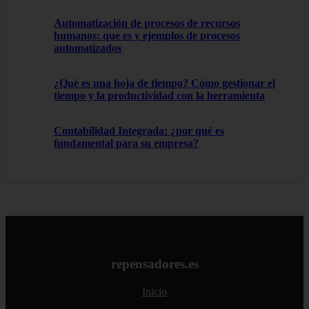
Automatización de procesos de recursos
humanos: que es y ejemplos de procesos
automatizados
¿Qué es una hoja de tiempo? Cómo gestionar el
tiempo y la productividad con la herramienta
Contabilidad Integrada: ¿por qué es
fundamental para su empresa?
repensadores.es
Inicio