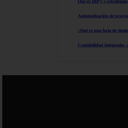
Que es IBP y 5 estrategia
Automatización de proces
¿Qué es una hoja de tiemp
Contabilidad Integrada: 