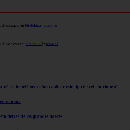
ual, contacte en
bitelchux@yahoo.es
.
s, please contact
bitelchux@yahoo.es
.
qué es, beneficios y cómo aplicar este tipo de retribuciones?
 en nómina
reto detrás de los grandes líderes