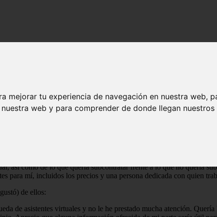
virtual
ra mejorar tu experiencia de navegación en nuestra web, p
n nuestra web y para comprender de donde llegan nuestros v
é un asistente virtual y también revelé qué servicio elegí. (Nota: desde
 contratación de Amy Metherell, a quien recomiendo ampliamente, y Zirt
 cuándo elegir un servicio de asistente virtual, a pesar de que la elecc
virtual, comencé a explorar la amplia variedad de opciones disponibles.
sistente virtual una vez que tuviera uno.
al, así como de lo que quería subcontratar frente a lo que no quería sub
tes para mí, incluidos los precios y una persona dedicada con quien tra
ustó) de ellos:
 de asistentes virtuales y no le he prestado mucha atención. Quería b