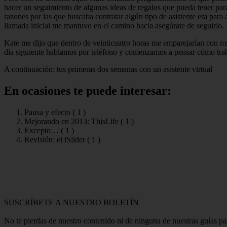
hacer un seguimiento de algunas ideas de regalos que pueda tener par
razones por las que buscaba contratar algún tipo de asistente era par
llamada inicial me mantuvo en el camino hacia asegúrate de seguirlo.
Kate me dijo que dentro de veinticuatro horas me emparejarían con mi
día siguiente hablamos por teléfono y comenzamos a pensar cómo trab
A continuación: tus primeras dos semanas con un asistente virtual
En ocasiones te puede interesar:
Pausa y efecto (
1
)
Mejorando en 2013: ThisLife (
1
)
Excepto… (
1
)
Revisión: el iSlider (
1
)
SUSCRÍBETE A NUESTRO BOLETÍN
No te pierdas de nuestro contenido ni de ninguna de nuestras guías p