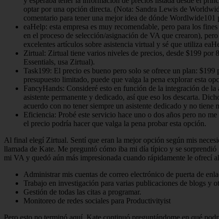
y esperaba tener la información de precios listada desde el prin
optar por una opción directa. (Nota: Sandra Lewis de Worldwid
comentario para tener una mejor idea de dónde Wordlwide101 pod
eaHelp: esta empresa es muy recomendable, pero para los fines 
en el proceso de selección/asignación de VA que crearon), per
excelentes artículos sobre asistencia virtual y sé que utiliza ea
Zirtual: Zirtual tiene varios niveles de precios, desde $199 po
Essentials, usa Zirtual).
Task199: El precio es bueno pero solo se ofrece un plan: $199 
presupuesto limitado, puede que valga la pena explorar esta opc
FancyHands: Consideré esto en función de la integración de la 
asistente permanente y dedicado, así que eso los descarta. Dicho
acuerdo con no tener siempre un asistente dedicado y no tiene 
Eficiencia: Probé este servicio hace uno o dos años pero no me g
el precio podría hacer que valga la pena probar esta opción.
Al final elegí Zirtual. Sentí que eran la mejor opción según mis neces
llamada de Kate. Me preguntó cómo iba mi día típico y se sorprendió 
mi VA y quedó aún más impresionada cuando rápidamente le ofrecí alg
Administrar mis cuentas de correo electrónico de puerta de enla
Trabajo en investigación para varias publicaciones de blogs y o
Gestión de todas las citas a programar.
Monitoreo de redes sociales para Productivityist
Pero esto no terminó aquí. Kate continuó preguntándome en qué podría