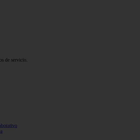
s de servicio.
aborativo
va