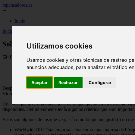
repensadores.es
☰
Inicio
Inicio
>
rrhh
>
Solicitud de ayuda: encontrar un asistente virtual
Solicitud de ayuda: encontrar un asistente 
Utilizamos cookies
📅 07/08/2025
Usamos cookies y otras técnicas de rastreo pa
anuncios adecuados, para analizar el tráfico e
En la primera parte de esta serie de cuatro, compartí cómo busqu
Zirtual. Desde entonces, he usado otros servicios, incluida la
embargo, el proceso Todavía vale la pena explorar cómo describir
Aceptar
Rechazar
Configurar
Después de decidir que definitivamente me vendría bien un asistente 
Virtual Freedom, para descubrir exactamente qué quería asignar a un a
Una vez que tuve una buena idea de lo que quería en un asistente virtu
disponibles. Definitivamente tenía algunos criterios que eran importan
Éstos son algunos de los que veo, así como lo que me gustó (o no me g
Worldwide101: Esta empresa actúa como una empresa de búsqueda