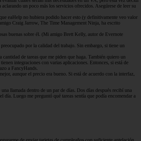
ra evaluar cuáles serían mis necesidades en un VA, pero esta vez decidí
aclarando un poco más los servicios ofrecidos. Asegúrese de leer su
 que eaHelp no hubiera podido hacer esto (y definitivamente veo valor
i amigo Craig Jarrow, The Time Management Ninja, ha escrito
cosas buenas sobre él. (Mi amigo Brett Kelly, autor de Evernote
preocupado por la calidad del trabajo. Sin embargo, si tiene un
 la cantidad de tareas que me piden que haga. También quiero un
tienen integraciones con varias aplicaciones. Entonces, si está de
stazo a FancyHands.
mejor, aunque el precio era bueno. Si está de acuerdo con la interfaz,
é una llamada dentro de un par de días. Dos días después recibí una
 el día. Luego me preguntó qué tareas sentía que podía encomendar a
gurarme de enviar tarjetas de cumpleaños con suficiente antelación,