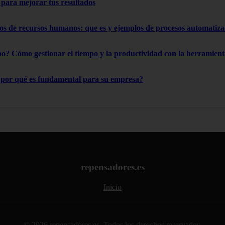
s para mejorar tus resultados
os de recursos humanos: que es y ejemplos de procesos automatiz
o? Cómo gestionar el tiempo y la productividad con la herramient
¿por qué es fundamental para su empresa?
repensadores.es
Inicio
© 2026 repensadores.es. Todos los derechos reservados.