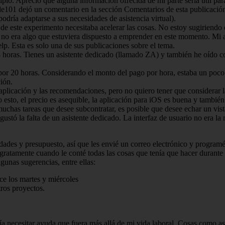
cipio. Aprecio que alguna información ofrecida de mi parte sería útil pa
e101 dejó un comentario en la sección Comentarios de esta publicación 
ría adaptarse a sus necesidades de asistencia virtual).
de este experimento necesitaba acelerar las cosas. No estoy sugiriendo
o no era algo que estuviera dispuesto a emprender en este momento. M
Help. Esta es solo una de sus publicaciones sobre el tema.
r 8 horas. Tienes un asistente dedicado (llamado ZA) y también he oído 
por 20 horas. Considerando el monto del pago por hora, estaba un poco 
ión.
aplicación y las recomendaciones, pero no quiero tener que considerar
 esto, el precio es asequible, la aplicación para iOS es buena y también 
muchas tareas que desee subcontratar, es posible que desee echar un vi
ustó la falta de un asistente dedicado. La interfaz de usuario no era la 
idades y presupuesto, así que les envié un correo electrónico y program
gratamente cuando le conté todas las cosas que tenía que hacer durante
unas sugerencias, entre ellas:
ce los martes y miércoles
tros proyectos.
 necesitar ayuda que fuera más allá de mi vida laboral. Cosas como ase