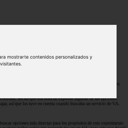
ara mostrarte contenidos personalizados y
isitantes.
 que se publicó esta publicación por primera vez, dejé de usar
ual ha “pausado” sus operaciones desde agosto de 2015. Sin
ión que hice no fue una relación duradera).
 También me tomé el tiempo de leer el nuevo libro de Chris Ducker,
contratar, decidí que era hora de explorar algunas de las opciones
bajar, así que los tuve en cuenta cuando buscaba un servicio de VA.
uscar opciones más directas para los propósitos de este experimento