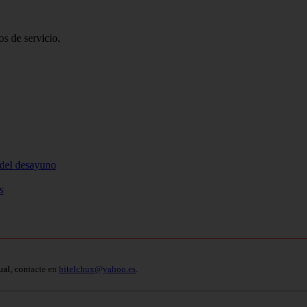
s de servicio.
 del desayuno
s
ual, contacte en
bitelchux@yahoo.es
.