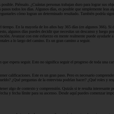
s posible. Piénsalo. ¿Cuántas personas trabajan duro para lograr sus ob
 pasos todos los días. Algunos días, es posible que simplemente leas alg
 preguntarles cómo logran un determinado resultado. También podría signi
 tiempo. En la mayoría de los años hay 365 días (en algunos 366). Si
esto, algunos días puedes decidir que necesitas un descanso y luego po
tención. Avanzar con este esfuerzo en mente realmente puede ayudarle a h
tales a lo largo del camino. Es un gran camino a seguir.
ón que espera seguir. Esto no significa seguir el progreso de toda una ca
btener calificaciones. Este es un gran paso. Pero es necesario comprende
 sueldo? ¿Qué preguntas de la entrevista podrían hacer? ¿Qué roles y re
btener algo de contexto y comprensión. Quizás si te resulta interesante
fecha y fecha límite para su ascenso. Desde aquí puedes comenzar import