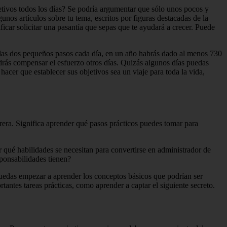
jetivos todos los días? Se podría argumentar que sólo unos pocos y
unos artículos sobre tu tema, escritos por figuras destacadas de la
ficar solicitar una pasantía que sepas que te ayudará a crecer. Puede
 das dos pequeños pasos cada día, en un año habrás dado al menos 730
drás compensar el esfuerzo otros días. Quizás algunos días puedas
acer que establecer sus objetivos sea un viaje para toda la vida,
rrera. Significa aprender qué pasos prácticos puedes tomar para
r qué habilidades se necesitan para convertirse en administrador de
sponsabilidades tienen?
 puedas empezar a aprender los conceptos básicos que podrían ser
antes tareas prácticas, como aprender a captar el siguiente secreto.