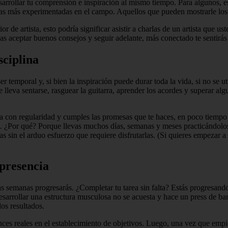
rrollar tu comprensión e inspiración al mismo tiempo. Para algunos, est
onas más experimentadas en el campo. Aquellos que pueden mostrarle lo
de artista, esto podría significar asistir a charlas de un artista que ust
s aceptar buenos consejos y seguir adelante, más conectado te sentirás
sciplina
 temporal y, si bien la inspiración puede durar toda la vida, si no se util
leva sentarse, rasguear la guitarra, aprender los acordes y superar algu
na con regularidad y cumples las promesas que te haces, en poco tiempo
. ¿Por qué? Porque llevas muchos días, semanas y meses practicándolos a
as sin el arduo esfuerzo que requiere disfrutarlas. (Si quieres empezar a
 presencia
 las semanas progresarás. ¿Completar tu tarea sin falta? Estás progresa
esarrollar una estructura musculosa no se acuesta y hace un press de ba
os resultados.
nces reales en el establecimiento de objetivos. Luego, una vez que em