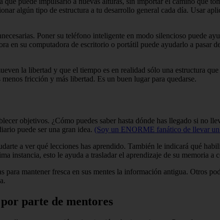
da que puede impulsarlo a nuevas alturas, sin importar el camino que tom
nar algún tipo de estructura a tu desarrollo general cada día. Usar ap
innecesarias. Poner su teléfono inteligente en modo silencioso puede ayu
ora en su computadora de escritorio o portátil puede ayudarlo a pasar d
omueven la libertad y que el tiempo es en realidad sólo una estructura 
 menos fricción y más libertad. Es un buen lugar para quedarse.
blecer objetivos. ¿Cómo puedes saber hasta dónde has llegado si no llev
diario puede ser una gran idea.
(Soy un ENORME fanático de llevar un 
darte a ver qué lecciones has aprendido. También le indicará qué habili
ma instancia, esto le ayuda a trasladar el aprendizaje de su memoria a 
ara mantener fresca en sus mentes la información antigua. Otros podría
a.
s por parte de mentores