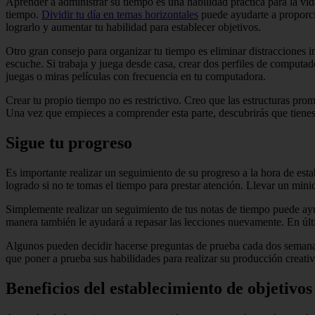
Aprender a administrar su tiempo es una habilidad práctica para la vi
tiempo.
Dividir tu día en temas horizontales
puede ayudarte a proporcio
lograrlo y aumentar tu habilidad para establecer objetivos.
Otro gran consejo para organizar tu tiempo es eliminar distracciones 
escuche. Si trabaja y juega desde casa, crear dos perfiles de computad
juegas o miras películas con frecuencia en tu computadora.
Crear tu propio tiempo no es restrictivo. Creo que las estructuras pr
Una vez que empieces a comprender esta parte, descubrirás que tienes
Sigue tu progreso
Es importante realizar un seguimiento de su progreso a la hora de esta
logrado si no te tomas el tiempo para prestar atención. Llevar un mini
Simplemente realizar un seguimiento de tus notas de tiempo puede ayu
manera también le ayudará a repasar las lecciones nuevamente. En últi
Algunos pueden decidir hacerse preguntas de prueba cada dos semanas p
que poner a prueba sus habilidades para realizar su producción creativ
Beneficios del establecimiento de objetivo