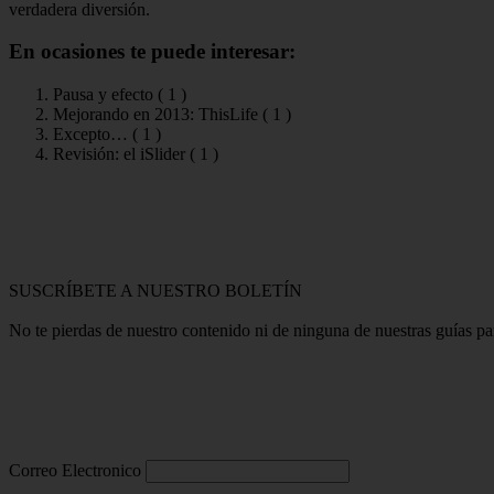
verdadera diversión.
En ocasiones te puede interesar:
Pausa y efecto (
1
)
Mejorando en 2013: ThisLife (
1
)
Excepto… (
1
)
Revisión: el iSlider (
1
)
SUSCRÍBETE A NUESTRO BOLETÍN
No te pierdas de nuestro contenido ni de ninguna de nuestras guías p
Correo Electronico