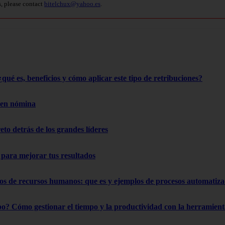
s, please contact
bitelchux@yahoo.es
.
qué es, beneficios y cómo aplicar este tipo de retribuciones?
 en nómina
reto detrás de los grandes líderes
s para mejorar tus resultados
os de recursos humanos: que es y ejemplos de procesos automatiz
o? Cómo gestionar el tiempo y la productividad con la herramient