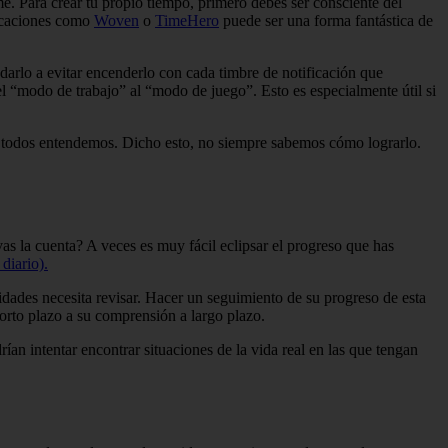
e. Para crear tu propio tiempo, primero debes ser consciente del
licaciones como
Woven
o
TimeHero
puede ser una forma fantástica de
darlo a evitar encenderlo con cada timbre de notificación que
el “modo de trabajo” al “modo de juego”. Esto es especialmente útil si
que todos entendemos. Dicho esto, no siempre sabemos cómo lograrlo.
as la cuenta? A veces es muy fácil eclipsar el progreso que has
diario).
dades necesita revisar. Hacer un seguimiento de su progreso de esta
corto plazo a su comprensión a largo plazo.
n intentar encontrar situaciones de la vida real en las que tengan