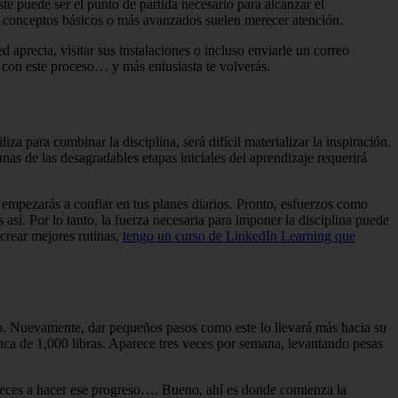
e puede ser el punto de partida necesario para alcanzar el
s conceptos básicos o más avanzados suelen merecer atención.
ed aprecia, visitar sus instalaciones o incluso enviarle un correo
 con este proceso… y más entusiasta te volverás.
iza para combinar la disciplina, será difícil materializar la inspiración.
nas de las desagradables etapas iniciales del aprendizaje requerirá
 empezarás a confiar en tus planes diarios. Pronto, esfuerzos como
sí. Por lo tanto, la fuerza necesaria para imponer la disciplina puede
 crear mejores rutinas,
tengo un curso de LinkedIn Learning que
ndo. Nuevamente, dar pequeños pasos como este lo llevará más hacia su
nca de 1,000 libras. Aparece tres veces por semana, levantando pesas
pieces a hacer ese progreso…. Bueno, ahí es donde comienza la