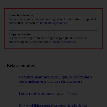
Derechos de autor
Si cree que algún contenido infringe derechos de autor o propiedad
intelectual, contacte en
bitelchux@yahoo.es
.
Copyright notice
If you believe any content infringes copyright or intellectual
property rights, please contact
bitelchux@yahoo.es
.
Relaccionados
Opciones sobre acciones: ¿qué es, beneficios y
cómo aplicar este tipo de retribuciones?
Los errores más comunes en nómina
Qué es el liderazgo: el secreto detrás de los