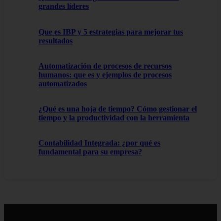
grandes líderes
Que es IBP y 5 estrategias para mejorar tus
resultados
Automatización de procesos de recursos
humanos: que es y ejemplos de procesos
automatizados
¿Qué es una hoja de tiempo? Cómo gestionar el
tiempo y la productividad con la herramienta
Contabilidad Integrada: ¿por qué es
fundamental para su empresa?