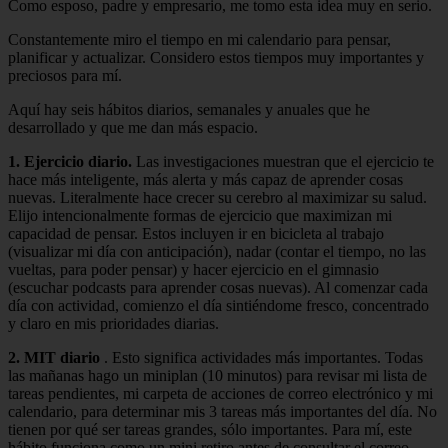
Como esposo, padre y empresario, me tomo esta idea muy en serio.
Constantemente miro el tiempo en mi calendario para pensar,
planificar y actualizar. Considero estos tiempos muy importantes y
preciosos para mí.
Aquí hay seis hábitos diarios, semanales y anuales que he
desarrollado y que me dan más espacio.
1. Ejercicio diario.
Las investigaciones muestran que el ejercicio te
hace más inteligente, más alerta y más capaz de aprender cosas
nuevas. Literalmente hace crecer su cerebro al maximizar su salud.
Elijo intencionalmente formas de ejercicio que maximizan mi
capacidad de pensar. Estos incluyen ir en bicicleta al trabajo
(visualizar mi día con anticipación), nadar (contar el tiempo, no las
vueltas, para poder pensar) y hacer ejercicio en el gimnasio
(escuchar podcasts para aprender cosas nuevas). Al comenzar cada
día con actividad, comienzo el día sintiéndome fresco, concentrado
y claro en mis prioridades diarias.
2. MIT diario
. Esto significa actividades más importantes. Todas
las mañanas hago un miniplan (10 minutos) para revisar mi lista de
tareas pendientes, mi carpeta de acciones de correo electrónico y mi
calendario, para determinar mis 3 tareas más importantes del día. No
tienen por qué ser tareas grandes, sólo importantes. Para mí, este
hábito funciona como un mini retiro antes de consultar el correo