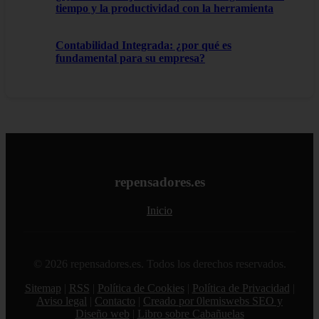
tiempo y la productividad con la herramienta
Contabilidad Integrada: ¿por qué es
fundamental para su empresa?
repensadores.es
Inicio
© 2026 repensadores.es. Todos los derechos reservados.
Sitemap
|
RSS
|
Política de Cookies
|
Política de Privacidad
|
Aviso legal
|
Contacto
|
Creado por 0lemiswebs SEO y
Diseño web
|
Libro sobre Cabañuelas