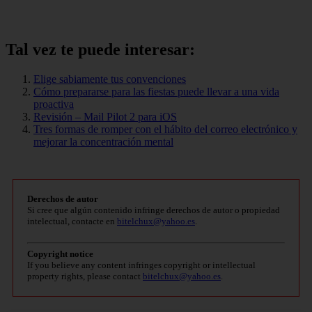
Tal vez te puede interesar:
Elige sabiamente tus convenciones
Cómo prepararse para las fiestas puede llevar a una vida
proactiva
Revisión – Mail Pilot 2 para iOS
Tres formas de romper con el hábito del correo electrónico y
mejorar la concentración mental
Derechos de autor
Si cree que algún contenido infringe derechos de autor o propiedad
intelectual, contacte en
bitelchux@yahoo.es
.
Copyright notice
If you believe any content infringes copyright or intellectual
property rights, please contact
bitelchux@yahoo.es
.