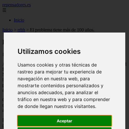
repensadores.es
☰
Inicio
Inicio
>
rrhh
>
El problema tiene más de 100 años.
El problema tiene más de 100 años.
Utilizamos cookies
📅 20/08/2025
Acabo de terminar de leer Cómo vivir las 24 horas del día de Arnold
Usamos cookies y otras técnicas de
Bennett. Descubrí este libro mientras leía el último libro de Cal
rastreo para mejorar tu experiencia de
Newport, Deep Work. Me sorprende no haber oído hablar de este
navegación en nuestra web, para
libro antes porque aborda el tema de la gestión del tiempo. Sólo
puedo suponer que la razón por la que no estaba en mi radar fue su
mostrarte contenidos personalizados y
antigüedad: se publicó en 1910.
anuncios adecuados, para analizar el
tráfico en nuestra web y para comprender
Cómo vivir las 24 horas del día es una lectura fascinante porque
mucho de lo que analiza Bennett también es cierto en el mundo
de donde llegan nuestros visitantes.
actual.
La gestión del tiempo es, al menos en un sentido documentado, un
Aceptar
problema que existe desde hace 106 años.