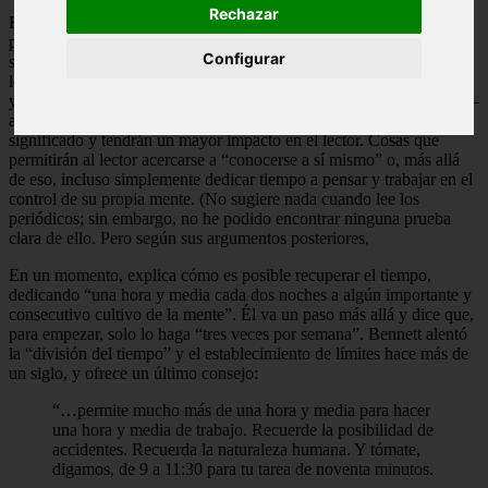
Rechazar
En una parte del libro, Bennett habla de perder el tiempo leyendo
periódicos en el tren durante el viaje matutino. Hoy podríamos
Configurar
sustituir los “periódicos” por las redes sociales. No aconseja a sus
lectores que no lean periódicos: dice que lee “cinco diarios ingleses
y dos franceses”, así como varios “semanarios”. Alienta –casi exige–
al lector a utilizar ese tiempo para otras cosas. Cosas que tienen más
significado y tendrán un mayor impacto en el lector. Cosas que
permitirán al lector acercarse a “conocerse a sí mismo” o, más allá
de eso, incluso simplemente dedicar tiempo a pensar y trabajar en el
control de su propia mente. (No sugiere nada cuando lee los
periódicos; sin embargo, no he podido encontrar ninguna prueba
clara de ello. Pero según sus argumentos posteriores,
En un momento, explica cómo es posible recuperar el tiempo,
dedicando “una hora y media cada dos noches a algún importante y
consecutivo cultivo de la mente”. Él va un paso más allá y dice que,
para empezar, solo lo haga “tres veces por semana”. Bennett alentó
la “división del tiempo” y el establecimiento de límites hace más de
un siglo, y ofrece un último consejo:
“…permite mucho más de una hora y media para hacer
una hora y media de trabajo. Recuerde la posibilidad de
accidentes. Recuerda la naturaleza humana. Y tómate,
digamos, de 9 a 11:30 para tu tarea de noventa minutos.