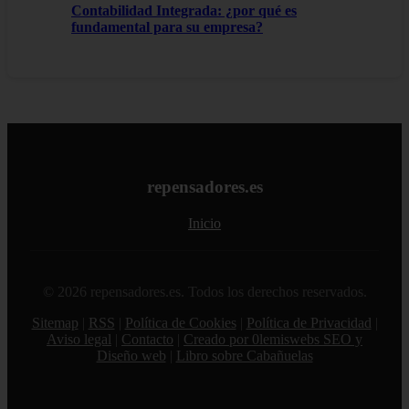
Contabilidad Integrada: ¿por qué es
fundamental para su empresa?
repensadores.es
Inicio
© 2026 repensadores.es. Todos los derechos reservados.
Sitemap
|
RSS
|
Política de Cookies
|
Política de Privacidad
|
Aviso legal
|
Contacto
|
Creado por 0lemiswebs SEO y
Diseño web
|
Libro sobre Cabañuelas