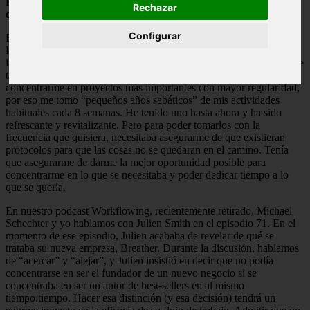
Porque para concentrarte hay que aceptar que tendrás que
Rechazar
dejar las cosas a un lado.
Configurar
Esto no significa que puedas dejar pasar las cosas, especialmente si
la expectativa es que les prestes parte de tu atención. Esta es una de
las razones por las que cambié la configuración de administración de
tareas en las últimas semanas. Quiero tener tiempo para
concentrarme en proyectos más importantes con mayor regularidad,
por eso me tomo “pequeños años sabáticos” de mis actividades
habituales cada 8 semanas. He tenido uno hasta ahora y ha sido
refrescante y revitalizante. Pero para poder tomarlos con la
frecuencia que quisiera, necesitaba asegurarme de que existieran
protocolos para que las cosas no se quedaran en el camino. Tenía
que asegurarme de darme la mejor oportunidad posible para
concentrarme en lo que se necesitaba y poder dedicar tiempo a lo
que se quería.
En nuestro podcast Workflowing, recientemente retirado, Michael
Schechter y yo hablamos con Julien Smith en el episodio 71. En el
momento de ese episodio, Julien acababa de revelar de qué se
trataba su nueva empresa, Breather. Durante la discusión, hablamos
de “acercar” y “alejar”, ​​y Julien insistió en decir que no podía
concentrarse en ser el fundador de un nuevo negocio si se
concentraba en ser un autor de best-sellers en al mismo
tiempo.tiempo. Hacer esa distinción (y esa decisión) tendrá un