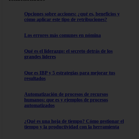
Opciones sobre acciones: ¿qué es, beneficios y
cómo aplicar este tipo de retribuciones?
Los errores más comunes en nómina
Qué es el liderazgo: el secreto detrás de los
grandes líderes
Que es IBP y 5 estrategias para mejorar tus
resultados
Automatización de procesos de recursos
humanos: que es y ejemplos de procesos
automatizados
¿Qué es una hoja de tiempo? Cómo gestionar el
tiempo y la productividad con la herramienta