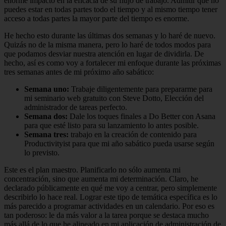
enorme impacto en la eficacia de su flujo de trabajo. Admitir que no
puedes estar en todas partes todo el tiempo y al mismo tiempo tener
acceso a todas partes la mayor parte del tiempo es enorme.
He hecho esto durante las últimas dos semanas y lo haré de nuevo.
Quizás no de la misma manera, pero lo haré de todos modos para
que podamos desviar nuestra atención en lugar de dividirla. De
hecho, así es como voy a fortalecer mi enfoque durante las próximas
tres semanas antes de mi próximo año sabático:
Semana uno:
Trabaje diligentemente para prepararme para
mi seminario web gratuito con Steve Dotto, Elección del
administrador de tareas perfecto.
Semana dos:
Dale los toques finales a Do Better con Asana
para que esté listo para su lanzamiento lo antes posible.
Semana tres:
trabajo en la creación de contenido para
Productivityist para que mi año sabático pueda usarse según
lo previsto.
Este es el plan maestro. Planificarlo no sólo aumenta mi
concentración, sino que aumenta mi determinación. Claro, he
declarado públicamente en qué me voy a centrar, pero simplemente
describirlo lo hace real. Lograr este tipo de temática específica es lo
más parecido a programar actividades en un calendario. Por eso es
tan poderoso: le da más valor a la tarea porque se destaca mucho
más allá de lo que he alineado en mi aplicación de administración de