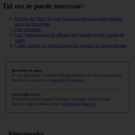
Tal vez te puede interesar:
Reseña del libro: Lo que hacen las personas más exitosas
antes del desayuno
Que necesitas
Las 7 aplicaciones de iPhone que guardo en mi carpeta de
viajes
Cómo trabajo en varios proyectos grandes al mismo tiempo
Derechos de autor
Si cree que algún contenido infringe derechos de autor o propiedad
intelectual, contacte en
bitelchux@yahoo.es
.
Copyright notice
If you believe any content infringes copyright or intellectual
property rights, please contact
bitelchux@yahoo.es
.
Relaccionados