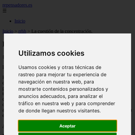
repensadores.es
☰
Inicio
Inicio
>
rrhh
>
La cuestión de la concentración.
La cuestión de la concentración.
Utilizamos cookies
📅 08/09/2025
Usamos cookies y otras técnicas de
Llevo aquí poco más de una semana en silencio.
rastreo para mejorar tu experiencia de
He estado viajando un poco, y con mucho que hacer antes y
navegación en nuestra web, para
después del viaje, mi atención se ha dividido… un poco. La razón
por la que lo considero “dividido… de alguna manera” es porque
mostrarte contenidos personalizados y
tenía la sensación de que esto iba a suceder. Sabía que cuando
anuncios adecuados, para analizar el
decidiera comenzar a crecer y hacer más con Productivityist, habría
tráfico en nuestra web y para comprender
otras cosas con las que estaría ocupado y que mantendrían mi
atención en otra parte durante períodos de tiempo. Y estuve bien con
de donde llegan nuestros visitantes.
eso.
¿Por qué?
Aceptar