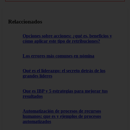
Relaccionados
Opciones sobre acciones: ¿qué es, beneficios y
cómo aplicar este tipo de retribuciones?
Los errores más comunes en nómina
Qué es el liderazgo: el secreto detrás de los
grandes líderes
Que es IBP y 5 estrategias para mejorar tus
resultados
Automatización de procesos de recursos
humanos: que es y ejemplos de procesos
automatizados