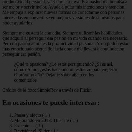
productividad personal, ya sea mía o tuya. Esa pasión me impulsa a
ser mejor y servir mejor. Ayuda a guiar mis intenciones y atención.
Me empuja a explorar nuevas formas de conectarme con personas
interesadas en convertirse en mejores versiones de sí mismos para
poder ayudarlos.
Siempre me gustará la comedia. Siempre utilizaré las habilidades
que adquirí al perseguir esa pasión en mi vida cuando sea necesario.
Pero mi pasión ahora es la productividad personal. Y no podría estar
más emocionado acerca de hacia dónde me llevará a continuación
perseguir esa pasión.
¿Qué te apasiona? ¿Lo estás persiguiendo? ¿Si es así,
cómo? Si no, ¿estás haciendo un esfuerzo para empezar
el próximo año? Déjame saber abajo en los
comentarios.
Crédito de la foto: SimpleRev a través de Flickr.
En ocasiones te puede interesar:
Pausa y efecto (
1
)
Mejorando en 2013: ThisLife (
1
)
Excepto… (
1
)
Revisión: el iSlider (
1
)