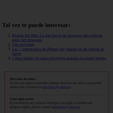
Tal vez te puede interesar:
Reseña del libro: Lo que hacen las personas más exitosas
antes del desayuno
Que necesitas
Las 7 aplicaciones de iPhone que guardo en mi carpeta de
viajes
Cómo trabajo en varios proyectos grandes al mismo tiempo
Derechos de autor
Si cree que algún contenido infringe derechos de autor o propiedad
intelectual, contacte en
bitelchux@yahoo.es
.
Copyright notice
If you believe any content infringes copyright or intellectual
property rights, please contact
bitelchux@yahoo.es
.