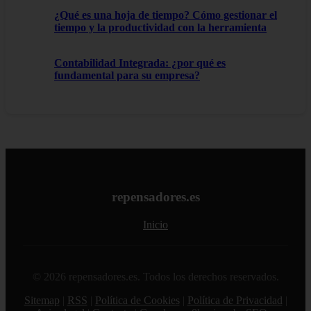
¿Qué es una hoja de tiempo? Cómo gestionar el
tiempo y la productividad con la herramienta
Contabilidad Integrada: ¿por qué es
fundamental para su empresa?
repensadores.es
Inicio
© 2026 repensadores.es. Todos los derechos reservados.
Sitemap
|
RSS
|
Política de Cookies
|
Política de Privacidad
|