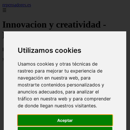
repensadores.es
☰
Innovacion y creatividad -
Página 27
Utilizamos cookies
Blog sobre innovacion, creatividad y emprendiemiento
Mostrando 625 - 648 de 930 artículos
Usamos cookies y otras técnicas de
rastreo para mejorar tu experiencia de
navegación en nuestra web, para
mostrarte contenidos personalizados y
anuncios adecuados, para analizar el
tráfico en nuestra web y para comprender
❮
❯
de donde llegan nuestros visitantes.
Aceptar