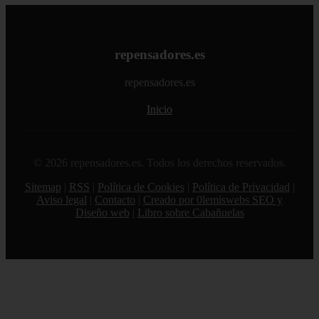
repensadores.es
repensadores.es
Inicio
© 2026 repensadores.es. Todos los derechos reservados.
Sitemap
|
RSS
|
Política de Cookies
|
Política de Privacidad
|
Aviso legal
|
Contacto
|
Creado por 0lemiswebs SEO y
Diseño web
|
Libro sobre Cabañuelas