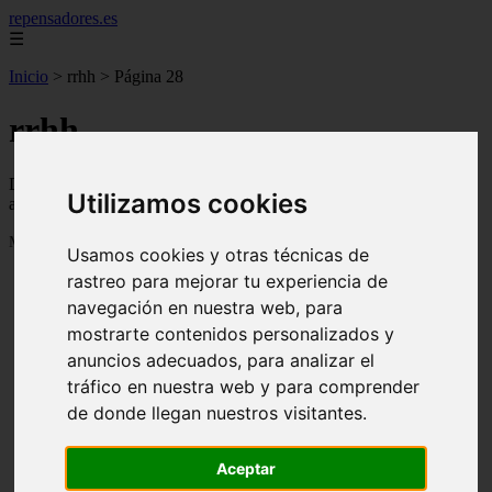
repensadores.es
☰
Inicio
>
rrhh
>
Página 28
rrhh
Descubre todas las noticias de la categoría rrhh. Artículos
Utilizamos cookies
actualizados y contenido de calidad en repensadores.es.
Mostrando 649 - 672 de 930 artículos
Usamos cookies y otras técnicas de
rastreo para mejorar tu experiencia de
navegación en nuestra web, para
mostrarte contenidos personalizados y
anuncios adecuados, para analizar el
tráfico en nuestra web y para comprender
❮
❯
de donde llegan nuestros visitantes.
Aceptar