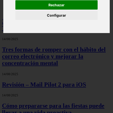
Rechazar
La tecnica de creatividad Da Vinci
Configurar
3 formas de crear fechas de inicio en
Todoist
14/08/2025
Tres formas de romper con el hábito del
correo electrónico y mejorar la
concentración mental
14/08/2025
Revisión – Mail Pilot 2 para iOS
14/08/2025
Cómo prepararse para las fiestas puede
llevar a una vida proactiva