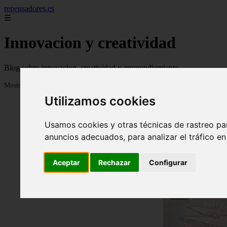
repensadores.es
☰
Innovacion y creatividad
Blog sobre innovacion, creatividad y emprendiemiento
Mostrando 1 - 24 de 930 artículos
Utilizamos cookies
Usamos cookies y otras técnicas de rastreo pa
anuncios adecuados, para analizar el tráfico e
Aceptar
Rechazar
Configurar
❮