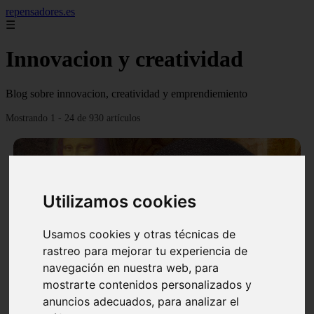
repensadores.es
☰
Innovacion y creatividad
Blog sobre innovacion, creatividad y emprendiemiento
Mostrando 1 - 24 de 930 artículos
Utilizamos cookies
❮
❯
Usamos cookies y otras técnicas de
rastreo para mejorar tu experiencia de
navegación en nuestra web, para
mostrarte contenidos personalizados y
La tecnica de creatividad Da Vinci
anuncios adecuados, para analizar el