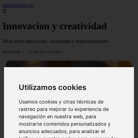
repensadores.es
☰
Innovacion y creatividad
Blog sobre innovacion, creatividad y emprendiemiento
Mostrando 1 - 24 de 930 artículos
Utilizamos cookies
❮
❯
Usamos cookies y otras técnicas de
rastreo para mejorar tu experiencia de
navegación en nuestra web, para
mostrarte contenidos personalizados y
La tecnica de creatividad Da Vinci
anuncios adecuados, para analizar el