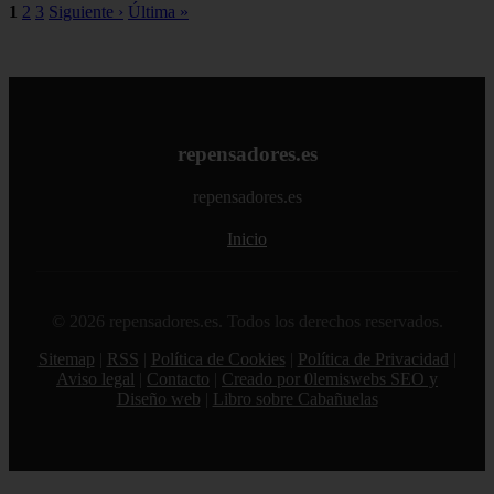
1
2
3
Siguiente ›
Última »
repensadores.es
repensadores.es
Inicio
© 2026 repensadores.es. Todos los derechos reservados.
Sitemap
|
RSS
|
Política de Cookies
|
Política de Privacidad
|
Aviso legal
|
Contacto
|
Creado por 0lemiswebs SEO y
Diseño web
|
Libro sobre Cabañuelas