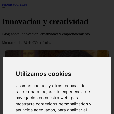
repensadores.es
☰
Innovacion y creatividad
Blog sobre innovacion, creatividad y emprendiemiento
Mostrando 1 - 24 de 930 artículos
Utilizamos cookies
❮
❯
Usamos cookies y otras técnicas de
rastreo para mejorar tu experiencia de
navegación en nuestra web, para
mostrarte contenidos personalizados y
La tecnica de creatividad Da Vinci
anuncios adecuados, para analizar el