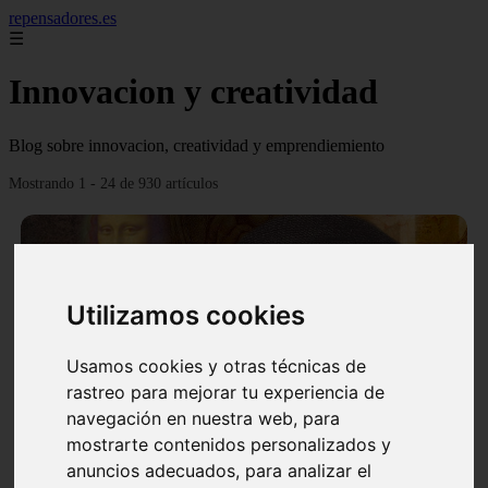
repensadores.es
☰
Innovacion y creatividad
Blog sobre innovacion, creatividad y emprendiemiento
Mostrando 1 - 24 de 930 artículos
Utilizamos cookies
❮
❯
Usamos cookies y otras técnicas de
rastreo para mejorar tu experiencia de
navegación en nuestra web, para
mostrarte contenidos personalizados y
La tecnica de creatividad Da Vinci
anuncios adecuados, para analizar el